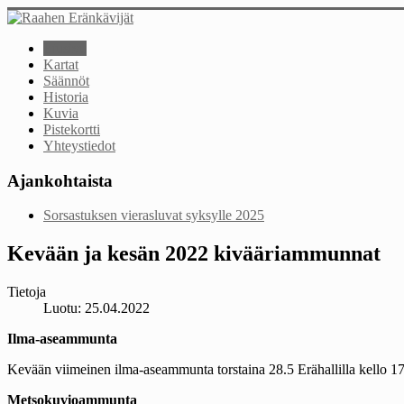
Etusivu
Kartat
Säännöt
Historia
Kuvia
Pistekortti
Yhteystiedot
Ajankohtaista
Sorsastuksen vierasluvat syksylle 2025
Kevään ja kesän 2022 kivääriammunnat
Tietoja
Luotu: 25.04.2022
Ilma-aseammunta
Kevään viimeinen ilma-aseammunta torstaina 28.5 Erähallilla kello 1
Metsokuvioammunta