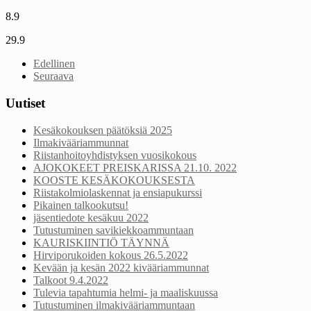
8.9
29.9
Edellinen
Seuraava
Uutiset
Kesäkokouksen päätöksiä 2025
Ilmakivääriammunnat
Riistanhoitoyhdistyksen vuosikokous
AJOKOKEET PREISKARISSA 21.10. 2022
KOOSTE KESÄKOKOUKSESTA
Riistakolmiolaskennat ja ensiapukurssi
Pikainen talkookutsu!
jäsentiedote kesäkuu 2022
Tutustuminen savikiekkoammuntaan
KAURISKIINTIÖ TÄYNNÄ
Hirviporukoiden kokous 26.5.2022
Kevään ja kesän 2022 kivääriammunnat
Talkoot 9.4.2022
Tulevia tapahtumia helmi- ja maaliskuussa
Tutustuminen ilmakivääriammuntaan