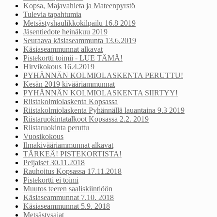
Kopsa, Majavahieta ja Mateenpyrstö
Tulevia tapahtumia
Metsästyshaulikkokilpailu 16.8 2019
Jäsentiedote heinäkuu 2019
Seuraava käsiaseammunta 13.6.2019
Käsiaseammunnat alkavat
Pistekortti toimii - LUE TÄMÄ!
Hirvikokous 16.4.2019
PYHÄNNÄN KOLMIOLASKENTA PERUTTU!
Kesän 2019 kivääriammunnat
PYHÄNNÄN KOLMIOLASKENTA SIIRTYY!
Riistakolmiolaskenta Kopsassa
Riistakolmiolaskenta Pyhännällä lauantaina 9.3 2019
Riistaruokintatalkoot Kopsassa 2.2. 2019
Riistaruokinta peruttu
Vuosikokous
Ilmakivääriammunnat alkavat
TÄRKEÄ! PISTEKORTISTA!
Peijaiset 30.11.2018
Rauhoitus Kopsassa 17.11.2018
Pistekortti ei toimi
Muutos teeren saaliskiintiöön
Käsiaseammunnat 7.10. 2018
Käsiaseammunnat 5.9. 2018
Metsästysajat