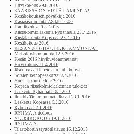
Hirvikokous 29.8 2016
SAARISSA ON VIELÄ LAMPAITA!
Kesäkokouksen pöytäkirja 2016
Käsiaseammunta 7.8 klo 16.00
Haulikkokisa 9.8. 2016
Riistakolmiolaskenta Pyhännällä 23.7 2016
Riistalaskenta Kopsassa 23.7 2016
Kesäkokous 2016
KESÄN 2016 HAULIKKOAMMUNNAT
Metsokuvioammunta 12.5.2016
Kesän 2016 hirvikuvioammunnat
Hirvikokous 21.4 2016
Jäsenmaksut lähetetään huhtikuussa
Sorsien keinopesäkurssi 2.4.2016
Vuosikokoustiedote 2016
Kopsan riistakolmiolaskennan tulokset
Laskenta Pyhännällä 6.2 2016
Ilmakivääriammunnat alkavat 28.1.2016
Laskenta Kopsassa 6.2.2016
Ryhmä A 22.1 2016
RYHMÄ A tiedotus
VUOSIKOKOUS 19.1. 2016
RYHMÄ A
Tilastokortin täyttötilaisuus 16.12.2015