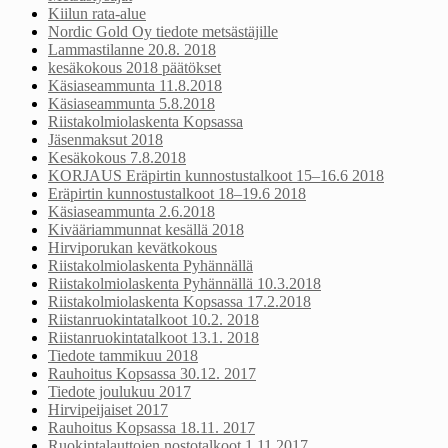
Kiilun rata-alue
Nordic Gold Oy tiedote metsästäjille
Lammastilanne 20.8. 2018
kesäkokous 2018 päätökset
Käsiaseammunta 11.8.2018
Käsiaseammunta 5.8.2018
Riistakolmiolaskenta Kopsassa
Jäsenmaksut 2018
Kesäkokous 7.8.2018
KORJAUS Eräpirtin kunnostustalkoot 15–16.6 2018
Eräpirtin kunnostustalkoot 18–19.6 2018
Käsiaseammunta 2.6.2018
Kivääriammunnat kesällä 2018
Hirviporukan kevätkokous
Riistakolmiolaskenta Pyhännällä
Riistakolmiolaskenta Pyhännällä 10.3.2018
Riistakolmiolaskenta Kopsassa 17.2.2018
Riistanruokintatalkoot 10.2. 2018
Riistanruokintatalkoot 13.1. 2018
Tiedote tammikuu 2018
Rauhoitus Kopsassa 30.12. 2017
Tiedote joulukuu 2017
Hirvipeijaiset 2017
Rauhoitus Kopsassa 18.11. 2017
Ruokintalauttojen nostotalkoot 1.11 2017