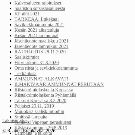
Kaivosalueen rajoitukset
Saariston sorsastusalueesta
Kiintiöt 2021
TÄRKEÄÄ. Lukekaa!
Savikiekkoammunta 2021
Kesän 2021 aikatauluja
Kesän 2021 ammunnat
Jäsentiedote maaliskuu 2021
Jäsentiedote tammikuu 2021
RAUHOITUS 28.11.2020
Saaliskiintiöt
Hirvikokous 31.8.2020
Oma riista ja savikiekkoammunta
Tiedotuksia
AMMUNNAT ALKAVAT!
ILMAKIVÄÄRIAMMUNNAT PERUTAAN
Riistakolmiolaskenta Kopsassa
Riistakolmiolaskenta Pyhännällä
Talkoot Kopsassa 8.2.2020
Peijaiset 29.11. 2019
Muuoksia saaliskiintiöihin
Smitissä lampaita
Takaisin ylös
Tiedoksi Vapepan peruskurssi
Käsiaseammunta 26.8.2019
©
Raahen Eränkävijät 2026
Lampaita ja talkoita