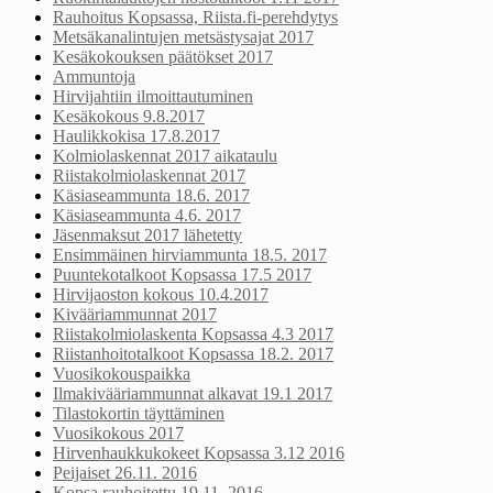
Rauhoitus Kopsassa, Riista.fi-perehdytys
Metsäkanalintujen metsästysajat 2017
Kesäkokouksen päätökset 2017
Ammuntoja
Hirvijahtiin ilmoittautuminen
Kesäkokous 9.8.2017
Haulikkokisa 17.8.2017
Kolmiolaskennat 2017 aikataulu
Riistakolmiolaskennat 2017
Käsiaseammunta 18.6. 2017
Käsiaseammunta 4.6. 2017
Jäsenmaksut 2017 lähetetty
Ensimmäinen hirviammunta 18.5. 2017
Puuntekotalkoot Kopsassa 17.5 2017
Hirvijaoston kokous 10.4.2017
Kivääriammunnat 2017
Riistakolmiolaskenta Kopsassa 4.3 2017
Riistanhoitotalkoot Kopsassa 18.2. 2017
Vuosikokouspaikka
Ilmakivääriammunnat alkavat 19.1 2017
Tilastokortin täyttäminen
Vuosikokous 2017
Hirvenhaukkukokeet Kopsassa 3.12 2016
Peijaiset 26.11. 2016
Kopsa rauhoitettu 19.11. 2016