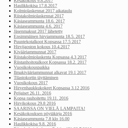
Kesäkokous 9.8.2017
Haulikkokisa 17.8.2017
Kolmiolaskennat 2017 aikataulu
Riistakolmiolaskennat 2017
Käsiaseammunta 18.6. 2017
Käsiaseammunta 4.6. 2017
Jäsenmaksut 2017 lähetetty
Ensimmäinen hirviammunta 18.5. 2017
Puuntekotalkoot Kopsassa 17.5 2017
Hirvijaoston kokous 10.4.2017
Kivääriammunnat 2017
Riistakolmiolaskenta Kopsassa 4.3 2017
Riistanhoitotalkoot Kopsassa 18.2. 2017
Vuosikokouspaikka
Ilmakivääriammunnat alkavat 19.1 2017
Tilastokortin täyttäminen
Vuosikokous 2017
Hirvenhaukkukokeet Kopsassa 3.12 2016
Peijaiset 26.11. 2016
Kopsa rauhoitettu 19.11. 2016
Hirvikokous 29.8 2016
SAARISSA ON VIELÄ LAMPAITA!
Kesäkokouksen pöytäkirja 2016
Käsiaseammunta 7.8 klo 16.00
Haulikkokisa 9.8. 2016