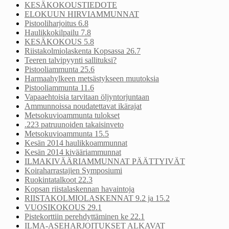
KESÄKOKOUSTIEDOTE
ELOKUUN HIRVIAMMUNNAT
Pistooliharjoitus 6.8
Haulikkokilpailu 7.8
KESÄKOKOUS 5.8
Riistakolmiolaskenta Kopsassa 26.7
Teeren talvipyynti sallituksi?
Pistooliammunta 25.6
Harmaahylkeen metsästykseen muutoksia
Pistooliammunta 11.6
Vapaaehtoisia tarvitaan öljyntorjuntaan
Ammunnoissa noudatettavat ikärajat
Metsokuvioammunta tulokset
.223 patruunoiden takaisinveto
Metsokuvioammunta 15.5
Kesän 2014 haulikkoammunnat
Kesän 2014 kivääriammunnat
ILMAKIVÄÄRIAMMUNNAT PÄÄTTYIVÄT
Koiraharrastajien Symposiumi
Ruokintatalkoot 22.3
Kopsan riistalaskennan havaintoja
RIISTAKOLMIOLASKENNAT 9.2 ja 15.2
VUOSIKOKOUS 29.1
Pistekorttiin perehdyttäminen ke 22.1
ILMA-ASEHARJOITUKSET ALKAVAT