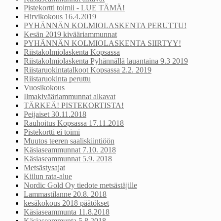
Pistekortti toimii - LUE TÄMÄ!
Hirvikokous 16.4.2019
PYHÄNNÄN KOLMIOLASKENTA PERUTTU!
Kesän 2019 kivääriammunnat
PYHÄNNÄN KOLMIOLASKENTA SIIRTYY!
Riistakolmiolaskenta Kopsassa
Riistakolmiolaskenta Pyhännällä lauantaina 9.3 2019
Riistaruokintatalkoot Kopsassa 2.2. 2019
Riistaruokinta peruttu
Vuosikokous
Ilmakivääriammunnat alkavat
TÄRKEÄ! PISTEKORTISTA!
Peijaiset 30.11.2018
Rauhoitus Kopsassa 17.11.2018
Pistekortti ei toimi
Muutos teeren saaliskiintiöön
Käsiaseammunnat 7.10. 2018
Käsiaseammunnat 5.9. 2018
Metsästysajat
Kiilun rata-alue
Nordic Gold Oy tiedote metsästäjille
Lammastilanne 20.8. 2018
kesäkokous 2018 päätökset
Käsiaseammunta 11.8.2018
Käsiaseammunta 5.8.2018