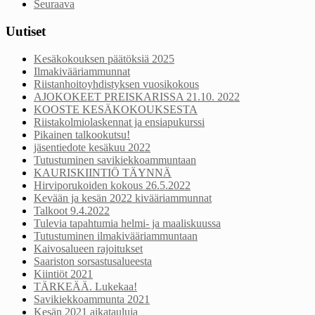
Seuraava
Uutiset
Kesäkokouksen päätöksiä 2025
Ilmakivääriammunnat
Riistanhoitoyhdistyksen vuosikokous
AJOKOKEET PREISKARISSA 21.10. 2022
KOOSTE KESÄKOKOUKSESTA
Riistakolmiolaskennat ja ensiapukurssi
Pikainen talkookutsu!
jäsentiedote kesäkuu 2022
Tutustuminen savikiekkoammuntaan
KAURISKIINTIÖ TÄYNNÄ
Hirviporukoiden kokous 26.5.2022
Kevään ja kesän 2022 kivääriammunnat
Talkoot 9.4.2022
Tulevia tapahtumia helmi- ja maaliskuussa
Tutustuminen ilmakivääriammuntaan
Kaivosalueen rajoitukset
Saariston sorsastusalueesta
Kiintiöt 2021
TÄRKEÄÄ. Lukekaa!
Savikiekkoammunta 2021
Kesän 2021 aikatauluja