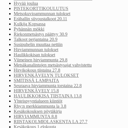
Hyvää joulua
PISTEKORTTIKOULUTUS
Metsokuvioammunnan tulokset
Erähallin siivoustalkoot 20.11
Kulkija Kopsassa
Pyhännän mökki
Riekonmetsästys päättyy 30.9
Talkoot perjantaina 20.9
Susipuhelin muuttaa nettiin
Hirviammunnan tulokset
Haulikkokisan tulokset
Viimeinen hirviammunta 29.8
Metsäkanalintujen metsästysajat vahvistettu
Hirvikokous tiistaina 27.8
HIRVENKÄVELYN TULOKSET
SMITISSÄ LAMPAITA
Seuraava hirviammunta torstaina 22.8
HIRVENKÄVELY 15.8
HAULIKKOKISA TIISTAINA 13.8
Yhteispyyntialueen kiintiöt
Rhy:n merkkiammunta la 3.8
Kesäkokouksen pöytäkirja
HIRVIAMMUNTA 8.8
RIISTAKOLMIOLASKENTA LA 27.7
Kesäkokous 1.elokuuta