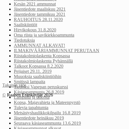
Kesän 2021 ammunnat
Jäsentiedote maaliskuu 2021
Jäsentiedote tammikuu 2021
RAUHOITUS 28.11.2020
Saaliskiintiöt
Hirvikokous 31.8.2020
Oma riista ja savikiekkoammunta
Tiedotuksia
AMMUNNAT ALKAVAT!
ILMAKIVÄÄRIAMMUNNAT PERUTAAN
Riistakolmiolaskenta Kopsassa
Riistakolmiolaskenta Pyhännällä
Talkoot Kopsassa 8.2.2020
Peijaiset 29.11. 2019
Muuoksia saaliskiintiöihin
Smitissä lampaita
Takaisin ylös
Tiedoksi Vapepan peruskurssi
Käsiaseammunta 26.8.2019
©
Raahen Eränkävijät 2026
Lampaita ja talkoita
Kopsa, Majavahieta ja Mateenpyrstö
Tulevia tapahtumia
Metsästyshaulikkokilpailu 16.8 2019
Jäsentiedote heinäkuu 2019
Seuraava käsiaseammunta 13.6.2019
Käsiaseammunnat alkavat