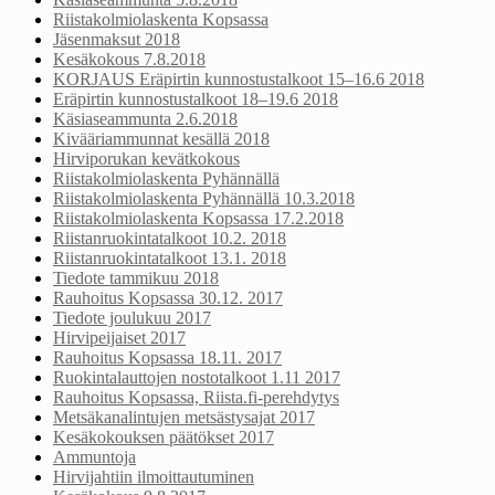
Riistakolmiolaskenta Kopsassa
Jäsenmaksut 2018
Kesäkokous 7.8.2018
KORJAUS Eräpirtin kunnostustalkoot 15–16.6 2018
Eräpirtin kunnostustalkoot 18–19.6 2018
Käsiaseammunta 2.6.2018
Kivääriammunnat kesällä 2018
Hirviporukan kevätkokous
Riistakolmiolaskenta Pyhännällä
Riistakolmiolaskenta Pyhännällä 10.3.2018
Riistakolmiolaskenta Kopsassa 17.2.2018
Riistanruokintatalkoot 10.2. 2018
Riistanruokintatalkoot 13.1. 2018
Tiedote tammikuu 2018
Rauhoitus Kopsassa 30.12. 2017
Tiedote joulukuu 2017
Hirvipeijaiset 2017
Rauhoitus Kopsassa 18.11. 2017
Ruokintalauttojen nostotalkoot 1.11 2017
Rauhoitus Kopsassa, Riista.fi-perehdytys
Metsäkanalintujen metsästysajat 2017
Kesäkokouksen päätökset 2017
Ammuntoja
Hirvijahtiin ilmoittautuminen