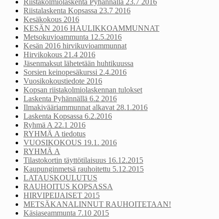
Riistakolmiolaskenta Pyhännällä 23.7 2016
Riistalaskenta Kopsassa 23.7 2016
Kesäkokous 2016
KESÄN 2016 HAULIKKOAMMUNNAT
Metsokuvioammunta 12.5.2016
Kesän 2016 hirvikuvioammunnat
Hirvikokous 21.4 2016
Jäsenmaksut lähetetään huhtikuussa
Sorsien keinopesäkurssi 2.4.2016
Vuosikokoustiedote 2016
Kopsan riistakolmiolaskennan tulokset
Laskenta Pyhännällä 6.2 2016
Ilmakivääriammunnat alkavat 28.1.2016
Laskenta Kopsassa 6.2.2016
Ryhmä A 22.1 2016
RYHMÄ A tiedotus
VUOSIKOKOUS 19.1. 2016
RYHMÄ A
Tilastokortin täyttötilaisuus 16.12.2015
Kaupunginmetsä rauhoitettu 5.12.2015
LATAUSKOULUTUS
RAUHOITUS KOPSASSA
HIRVIPEIJAISET 2015
METSÄKANALINNUT RAUHOITETAAN!
Käsiaseammunta 7.10 2015