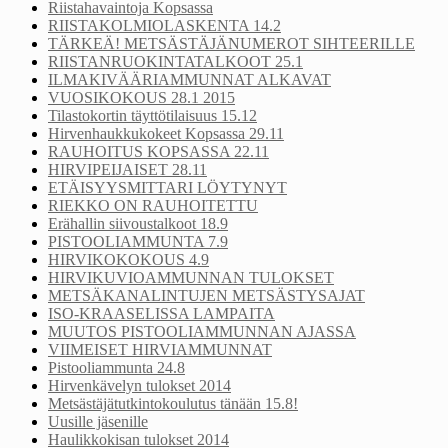
Riistahavaintoja Kopsassa
RIISTAKOLMIOLASKENTA 14.2
TÄRKEÄ! METSÄSTÄJÄNUMEROT SIHTEERILLE
RIISTANRUOKINTATALKOOT 25.1
ILMAKIVÄÄRIAMMUNNAT ALKAVAT
VUOSIKOKOUS 28.1 2015
Tilastokortin täyttötilaisuus 15.12
Hirvenhaukkukokeet Kopsassa 29.11
RAUHOITUS KOPSASSA 22.11
HIRVIPEIJAISET 28.11
ETÄISYYSMITTARI LÖYTYNYT
RIEKKO ON RAUHOITETTU
Erähallin siivoustalkoot 18.9
PISTOOLIAMMUNTA 7.9
HIRVIKOKOKOUS 4.9
HIRVIKUVIOAMMUNNAN TULOKSET
METSÄKANALINTUJEN METSÄSTYSAJAT
ISO-KRAASELISSA LAMPAITA
MUUTOS PISTOOLIAMMUNNAN AJASSA
VIIMEISET HIRVIAMMUNNAT
Pistooliammunta 24.8
Hirvenkävelyn tulokset 2014
Metsästäjätutkintokoulutus tänään 15.8!
Uusille jäsenille
Haulikkokisan tulokset 2014