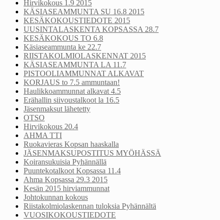
Hirvikokous 1.9 2015
KÄSIASEAMMUNTA SU 16.8 2015
KESÄKOKOUSTIEDOTE 2015
UUSINTALASKENTA KOPSASSA 28.7
KESÄKOKOUS TO 6.8
Käsiaseammunta ke 22.7
RIISTAKOLMIOLASKENNAT 2015
KÄSIASEAMMUNTA LA 11.7
PISTOOLIAMMUNNAT ALKAVAT
KORJAUS to 7.5 ammuntaan!
Haulikkoammunnat alkavat 4.5
Erähallin siivoustalkoot la 16.5
Jäsenmaksut lähetetty
OTSO
Hirvikokous 20.4
AHMA TTI
Ruokavieras Kopsan haaskalla
JÄSENMAKSUPOSTITUS MYÖHÄSSÄ
Koiransukuisia Pyhännällä
Puuntekotalkoot Kopsassa 11.4
Ahma Kopsassa 29.3 2015
Kesän 2015 hirviammunnat
Johtokunnan kokous
Riistakolmiolaskennan tuloksia Pyhännältä
VUOSIKOKOUSTIEDOTE