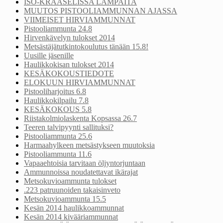
ISO-KRAASELISSA LAMPAITA
MUUTOS PISTOOLIAMMUNNAN AJASSA
VIIMEISET HIRVIAMMUNNAT
Pistooliammunta 24.8
Hirvenkävelyn tulokset 2014
Metsästäjätutkintokoulutus tänään 15.8!
Uusille jäsenille
Haulikkokisan tulokset 2014
KESÄKOKOUSTIEDOTE
ELOKUUN HIRVIAMMUNNAT
Pistooliharjoitus 6.8
Haulikkokilpailu 7.8
KESÄKOKOUS 5.8
Riistakolmiolaskenta Kopsassa 26.7
Teeren talvipyynti sallituksi?
Pistooliammunta 25.6
Harmaahylkeen metsästykseen muutoksia
Pistooliammunta 11.6
Vapaaehtoisia tarvitaan öljyntorjuntaan
Ammunnoissa noudatettavat ikärajat
Metsokuvioammunta tulokset
.223 patruunoiden takaisinveto
Metsokuvioammunta 15.5
Kesän 2014 haulikkoammunnat
Kesän 2014 kivääriammunnat