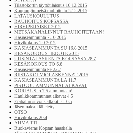
Tilastokortin täyttötilaisuus 16.12.2015
Kaupunginmetsä rauhoitettu 5.12.2015
LATAUSKOULUTUS
RAUHOITUS KOPSASSA
HIRVIPEIJAISET 2015
METSÄKANALINNUT RAUHOITETAAN!
Käsiaseammunta 7.10 2015
Hirvikokous 1.9 2015
KÄSIASEAMMUNTA SU 16.8 2015
KESÄKOKOUSTIEDOTE 2015
UUSINTALASKENTA KOPSASSA 28.7
KESÄKOKOUS TO 6.8
Käsiaseammunta ke 22.7
RIISTAKOLMIOLASKENNAT 2015
KÄSIASEAMMUNTA LA 11.7
PISTOOLIAMMUNNAT ALKAVAT
KORJAUS to 7.5 ammuntaan!
Haulikkoammunnat alkavat 4.5
Erähallin siivoustalkoot la 16.5
Jäsenmaksut lähetetty
OTSO
Hirvikokous 20.4
AHMA TTI
Ruokavieras Kopsan haaskalla