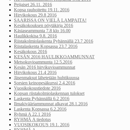
Peijaiset 26.11. 2016
Kopsa rauhoitettu 19.11. 2016
Hirvikokous 29.8 2016
SAARISSA ON VIELÄ LAMPAITA!
Kesäkokouksen pöytäkirja 2016
Käsiaseammunta 7.8 klo 16.00
Haulikkokisa 9.8. 2016
Riistakolmiolaskenta Pyhännällä 23.7 2016
Riistalaskenta Kopsassa 23.7 2016
Kesäkokous 2016
KESÄN 2016 HAULIKKOAMMUNNAT
Metsokuvioammunta 12.5.2016
Kesän 2016 hirvikuvioammunnat
Hirvikokous 21.4 2016
Jäsenmaksut lähetetään huhtikuussa
Sorsien keinopesäkurssi 2.4.2016
Vuosikokoustiedote 2016
Kopsan riistakolmiolaskennan tulokset
Laskenta Pyhännällä 6.2 2016
Ilmakivääriammunnat alkavat 28.1.2016
Laskenta Kopsassa 6.2.2016
Ryhmä A 22.1 2016
RYHMÄ A tiedotus
VUOSIKOKOUS 19.1. 2016
RYHMÄ A