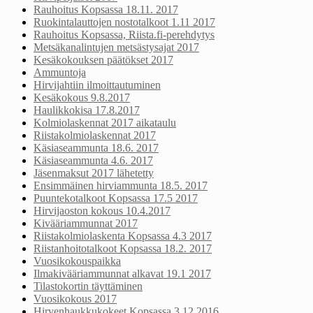
Rauhoitus Kopsassa 18.11. 2017
Ruokintalauttojen nostotalkoot 1.11 2017
Rauhoitus Kopsassa, Riista.fi-perehdytys
Metsäkanalintujen metsästysajat 2017
Kesäkokouksen päätökset 2017
Ammuntoja
Hirvijahtiin ilmoittautuminen
Kesäkokous 9.8.2017
Haulikkokisa 17.8.2017
Kolmiolaskennat 2017 aikataulu
Riistakolmiolaskennat 2017
Käsiaseammunta 18.6. 2017
Käsiaseammunta 4.6. 2017
Jäsenmaksut 2017 lähetetty
Ensimmäinen hirviammunta 18.5. 2017
Puuntekotalkoot Kopsassa 17.5 2017
Hirvijaoston kokous 10.4.2017
Kivääriammunnat 2017
Riistakolmiolaskenta Kopsassa 4.3 2017
Riistanhoitotalkoot Kopsassa 18.2. 2017
Vuosikokouspaikka
Ilmakivääriammunnat alkavat 19.1 2017
Tilastokortin täyttäminen
Vuosikokous 2017
Hirvenhaukkukokeet Kopsassa 3.12 2016