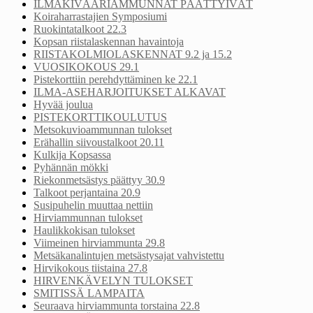
ILMAKIVÄÄRIAMMUNNAT PÄÄTTYIVÄT
Koiraharrastajien Symposiumi
Ruokintatalkoot 22.3
Kopsan riistalaskennan havaintoja
RIISTAKOLMIOLASKENNAT 9.2 ja 15.2
VUOSIKOKOUS 29.1
Pistekorttiin perehdyttäminen ke 22.1
ILMA-ASEHARJOITUKSET ALKAVAT
Hyvää joulua
PISTEKORTTIKOULUTUS
Metsokuvioammunnan tulokset
Erähallin siivoustalkoot 20.11
Kulkija Kopsassa
Pyhännän mökki
Riekonmetsästys päättyy 30.9
Talkoot perjantaina 20.9
Susipuhelin muuttaa nettiin
Hirviammunnan tulokset
Haulikkokisan tulokset
Viimeinen hirviammunta 29.8
Metsäkanalintujen metsästysajat vahvistettu
Hirvikokous tiistaina 27.8
HIRVENKÄVELYN TULOKSET
SMITISSÄ LAMPAITA
Seuraava hirviammunta torstaina 22.8