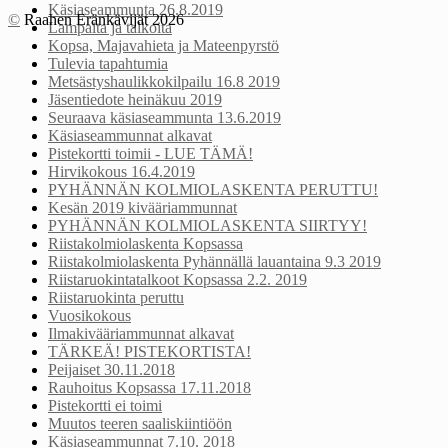
Käsiaseammunta 26.8.2019
©
Raahen Eränkävijät 2026
Lampaita ja talkoita
Kopsa, Majavahieta ja Mateenpyrstö
Tulevia tapahtumia
Metsästyshaulikkokilpailu 16.8 2019
Jäsentiedote heinäkuu 2019
Seuraava käsiaseammunta 13.6.2019
Käsiaseammunnat alkavat
Pistekortti toimii - LUE TÄMÄ!
Hirvikokous 16.4.2019
PYHÄNNÄN KOLMIOLASKENTA PERUTTU!
Kesän 2019 kivääriammunnat
PYHÄNNÄN KOLMIOLASKENTA SIIRTYY!
Riistakolmiolaskenta Kopsassa
Riistakolmiolaskenta Pyhännällä lauantaina 9.3 2019
Riistaruokintatalkoot Kopsassa 2.2. 2019
Riistaruokinta peruttu
Vuosikokous
Ilmakivääriammunnat alkavat
TÄRKEÄ! PISTEKORTISTA!
Peijaiset 30.11.2018
Rauhoitus Kopsassa 17.11.2018
Pistekortti ei toimi
Muutos teeren saaliskiintiöön
Käsiaseammunnat 7.10. 2018