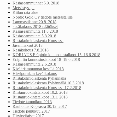
Käsiaseammunnat 5.9. 2018
Metsästysajat
Kiilun rata-alue
Nordic Gold Oy tiedote metsästäjille
Lammastilanne 20.8. 2018
kesäkokous 2018 päätökset
Käsiaseammunta 11.8.2018
Käsiaseammunta 5.8.2018
Riistakolmiolaskenta Kopsassa
Jäsenmaksut 2018
Kesäkokous 7.8.2018
KORJAUS Eräpirtin kunnostustalkoot 15–16.6 2018
Eräpirtin kunnostustalkoot 18–19.6 2018
Käsiaseammunta 2.6.2018
Kivääriammunnat kesällä 2018
Hirviporukan kevätkokous
Riistakolmiolaskenta Pyhännällä
Riistakolmiolaskenta Pyhännällä 10.3.2018
Riistakolmiolaskenta Kopsassa 17.2.2018
Riistanruokintatalkoot 10.2. 2018
Riistanruokintatalkoot 13.1. 2018
Tiedote tammikuu 2018
Rauhoitus Kopsassa 30.12. 2017
Tiedote joulukuu 2017
Hirvipeijaiset 2017