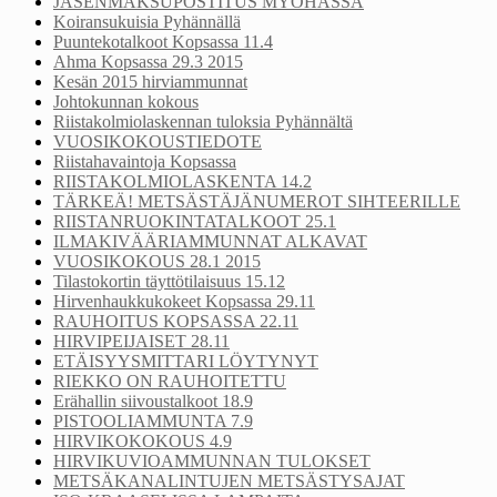
JÄSENMAKSUPOSTITUS MYÖHÄSSÄ
Koiransukuisia Pyhännällä
Puuntekotalkoot Kopsassa 11.4
Ahma Kopsassa 29.3 2015
Kesän 2015 hirviammunnat
Johtokunnan kokous
Riistakolmiolaskennan tuloksia Pyhännältä
VUOSIKOKOUSTIEDOTE
Riistahavaintoja Kopsassa
RIISTAKOLMIOLASKENTA 14.2
TÄRKEÄ! METSÄSTÄJÄNUMEROT SIHTEERILLE
RIISTANRUOKINTATALKOOT 25.1
ILMAKIVÄÄRIAMMUNNAT ALKAVAT
VUOSIKOKOUS 28.1 2015
Tilastokortin täyttötilaisuus 15.12
Hirvenhaukkukokeet Kopsassa 29.11
RAUHOITUS KOPSASSA 22.11
HIRVIPEIJAISET 28.11
ETÄISYYSMITTARI LÖYTYNYT
RIEKKO ON RAUHOITETTU
Erähallin siivoustalkoot 18.9
PISTOOLIAMMUNTA 7.9
HIRVIKOKOKOUS 4.9
HIRVIKUVIOAMMUNNAN TULOKSET
METSÄKANALINTUJEN METSÄSTYSAJAT