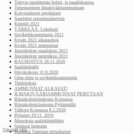
Tulevia tapahtumia helmi- ja maaliskuussa
Tutustuminen ilmakivääriammuntaan
Kaivosalueen rajoitukset
Saariston sorsastusalueesta
Kiintiöt 2021
TÄRKEÄÄ. Lukekaa!
Savikiekkoammunta 2021
Kesän 2021 aikatauluja
Kesän 2021 ammunnat
Jäsentiedote maaliskuu 2021
Jäsentiedote tammikuu 2021
RAUHOITUS 28.11.2020
Saaliskiintiöt
Hirvikokous 31.8.2020
Oma riista ja savikiekkoammunta
Tiedotuksia
AMMUNNAT ALKAVAT!
ILMAKIVÄÄRIAMMUNNAT PERUTAAN
Riistakolmiolaskenta Kopsassa
Riistakolmiolaskenta Pyhännällä
Talkoot Kopsassa 8.2.2020
Peijaiset 29.11. 2019
Muuoksia saaliskiintiöihin
Smitissä lampaita
Takaisin ylös
Tiedoksi Vapepan peruskurssi