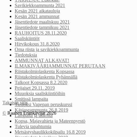
Savikiekkoammunta 2021
Kesän 2021 aikatauluja
Kesän 2021 ammunnat
Jäsentiedote maaliskuu 2021
Jäsentiedote tammikuu 2021
RAUHOITUS 28.11.2020
Saaliskiintiöt
Hirvikokous 31.8.2020
Oma riista ja savikiekkoammunta
Tiedotuksia
AMMUNNAT ALKAVAT!
ILMAKIVÄÄRIAMMUNNAT PERUTAAN
Riistakolmiolaskenta Kopsassa
Riistakolmiolaskenta Pyhännällä
Talkoot Kopsassa 8.2.2020
Peijaiset 29.11. 2019
Muuoksia saaliskiintiöihin
Smitissä lampaita
Takaisin ylös
Tiedoksi Vapepan peruskurssi
Käsiaseammunta 26.8.2019
©
Raahen Eränkävijät 2026
Lampaita ja talkoita
Kopsa, Majavahieta ja Mateenpyrstö
Tulevia tapahtumia
Metsästyshaulikkokilpailu 16.8 2019