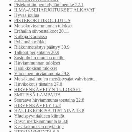
Pistekorttiin perehdyttäminen ke 22.1
ILMA-ASEHARJOITUKSET ALKAVAT
Hyvää joulua
PISTEKORTTIKOULUTUS
Metsokuvioammunnan tulokset
Erähallin siivoustalkoot 20.11
Kulkija Kopsassa
Pyhännän mökki
Riekonmetsästys päättyy 30.9
Talkoot perjantaina 20.9
Susipuhelin muuttaa nettiin
Hirviammunnan tulokset
Haulikkokisan tulokset
Viimeinen hirviammunta 29.8
Metsäkanalintujen metsästysajat vahvistettu
Hirvikokous tiistaina 27.8
HIRVENKÄVELYN TULOKSET
SMITISSÄ LAMPAITA
Seuraava hirviammunta torstaina 22.8
HIRVENKÄVELY 15.8
HAULIKKOKISA TIISTAINA 13.8
Yhteispyyntialueen kiintiöt
Rhy:n merkkiammunta la 3.8
Kesäkokouksen pöytäkirja
HIRVIAMMUNTA 8.8