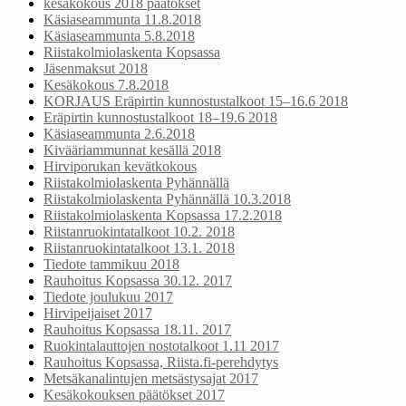
kesäkokous 2018 päätökset
Käsiaseammunta 11.8.2018
Käsiaseammunta 5.8.2018
Riistakolmiolaskenta Kopsassa
Jäsenmaksut 2018
Kesäkokous 7.8.2018
KORJAUS Eräpirtin kunnostustalkoot 15–16.6 2018
Eräpirtin kunnostustalkoot 18–19.6 2018
Käsiaseammunta 2.6.2018
Kivääriammunnat kesällä 2018
Hirviporukan kevätkokous
Riistakolmiolaskenta Pyhännällä
Riistakolmiolaskenta Pyhännällä 10.3.2018
Riistakolmiolaskenta Kopsassa 17.2.2018
Riistanruokintatalkoot 10.2. 2018
Riistanruokintatalkoot 13.1. 2018
Tiedote tammikuu 2018
Rauhoitus Kopsassa 30.12. 2017
Tiedote joulukuu 2017
Hirvipeijaiset 2017
Rauhoitus Kopsassa 18.11. 2017
Ruokintalauttojen nostotalkoot 1.11 2017
Rauhoitus Kopsassa, Riista.fi-perehdytys
Metsäkanalintujen metsästysajat 2017
Kesäkokouksen päätökset 2017