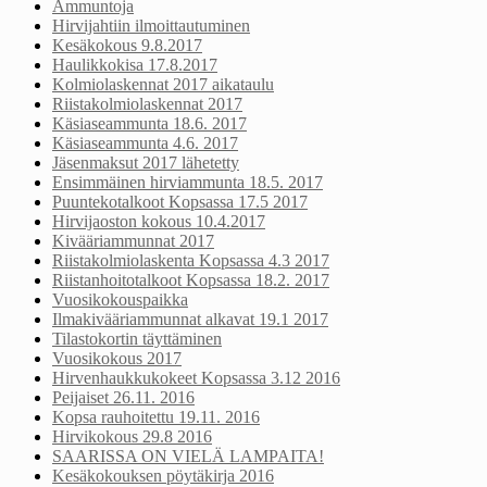
Ammuntoja
Hirvijahtiin ilmoittautuminen
Kesäkokous 9.8.2017
Haulikkokisa 17.8.2017
Kolmiolaskennat 2017 aikataulu
Riistakolmiolaskennat 2017
Käsiaseammunta 18.6. 2017
Käsiaseammunta 4.6. 2017
Jäsenmaksut 2017 lähetetty
Ensimmäinen hirviammunta 18.5. 2017
Puuntekotalkoot Kopsassa 17.5 2017
Hirvijaoston kokous 10.4.2017
Kivääriammunnat 2017
Riistakolmiolaskenta Kopsassa 4.3 2017
Riistanhoitotalkoot Kopsassa 18.2. 2017
Vuosikokouspaikka
Ilmakivääriammunnat alkavat 19.1 2017
Tilastokortin täyttäminen
Vuosikokous 2017
Hirvenhaukkukokeet Kopsassa 3.12 2016
Peijaiset 26.11. 2016
Kopsa rauhoitettu 19.11. 2016
Hirvikokous 29.8 2016
SAARISSA ON VIELÄ LAMPAITA!
Kesäkokouksen pöytäkirja 2016