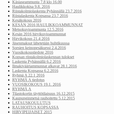
Käsiaseammunta 7.8 klo 16.00
Haulikkokisa 9.8. 2016
Riistakolmiolaskenta Pyhännällä 23.7 2016
Riistalaskenta Kopsassa 23.7 2016
Kesäkokous 2016
KESÄN 2016 HAULIKKOAMMUNNAT
Metsokuvioammunta 12.5.2016
Kesän 2016 hirvikuvioammunnat
Hirvikokous 21.4 2016
Jäsenmaksut lähetetään huhtikuussa
Sorsien keinopesäkurssi 2.4.2016
Vuosikokoustiedote 2016
Kopsan riistakolmiolaskennan tulokset
Laskenta Pyhännällä 6.2 2016
Ilmakivääriammunnat alkavat 28.1.2016
Laskenta Kopsassa 6.2.2016
Ryhmä A 22.1 2016
RYHMÄ A tiedotus
VUOSIKOKOUS 19.1. 2016
RYHMÄ A
Tilastokortin täyttötilaisuus 16.12.2015
Kaupunginmetsä rauhoitettu 5.12.2015
LATAUSKOULUTUS
RAUHOITUS KOPSASSA
HIRVIPEIJAISET 2015