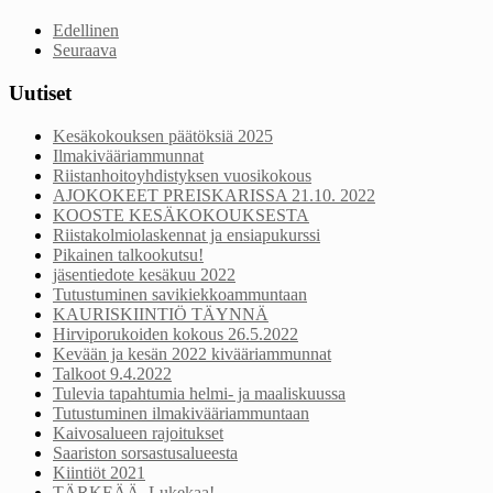
Edellinen
Seuraava
Uutiset
Kesäkokouksen päätöksiä 2025
Ilmakivääriammunnat
Riistanhoitoyhdistyksen vuosikokous
AJOKOKEET PREISKARISSA 21.10. 2022
KOOSTE KESÄKOKOUKSESTA
Riistakolmiolaskennat ja ensiapukurssi
Pikainen talkookutsu!
jäsentiedote kesäkuu 2022
Tutustuminen savikiekkoammuntaan
KAURISKIINTIÖ TÄYNNÄ
Hirviporukoiden kokous 26.5.2022
Kevään ja kesän 2022 kivääriammunnat
Talkoot 9.4.2022
Tulevia tapahtumia helmi- ja maaliskuussa
Tutustuminen ilmakivääriammuntaan
Kaivosalueen rajoitukset
Saariston sorsastusalueesta
Kiintiöt 2021
TÄRKEÄÄ. Lukekaa!