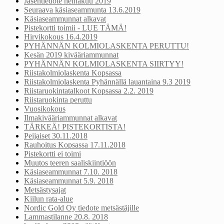
Jäsentiedote heinäkuu 2019
Seuraava käsiaseammunta 13.6.2019
Käsiaseammunnat alkavat
Pistekortti toimii - LUE TÄMÄ!
Hirvikokous 16.4.2019
PYHÄNNÄN KOLMIOLASKENTA PERUTTU!
Kesän 2019 kivääriammunnat
PYHÄNNÄN KOLMIOLASKENTA SIIRTYY!
Riistakolmiolaskenta Kopsassa
Riistakolmiolaskenta Pyhännällä lauantaina 9.3 2019
Riistaruokintatalkoot Kopsassa 2.2. 2019
Riistaruokinta peruttu
Vuosikokous
Ilmakivääriammunnat alkavat
TÄRKEÄ! PISTEKORTISTA!
Peijaiset 30.11.2018
Rauhoitus Kopsassa 17.11.2018
Pistekortti ei toimi
Muutos teeren saaliskiintiöön
Käsiaseammunnat 7.10. 2018
Käsiaseammunnat 5.9. 2018
Metsästysajat
Kiilun rata-alue
Nordic Gold Oy tiedote metsästäjille
Lammastilanne 20.8. 2018