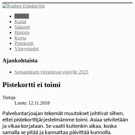
Etusivu
Kartat
Säännöt
Historia
Kuvia
Pistekortti
Yhteystiedot
Ajankohtaista
Sorsastuksen vierasluvat syksylle 2025
Pistekortti ei toimi
Tietoja
Luotu: 12.11.2018
Palveluntarjoajan tekemät muutokset johtivat siihen,
ettei pistekorttijärjestelmämme toimi. Asiaa selvitetään
ja vikaa korjataan. Se vaatii kuitenkin aikaa, koska
samalla se pitää ja kannattaa päivittää kunnolla.