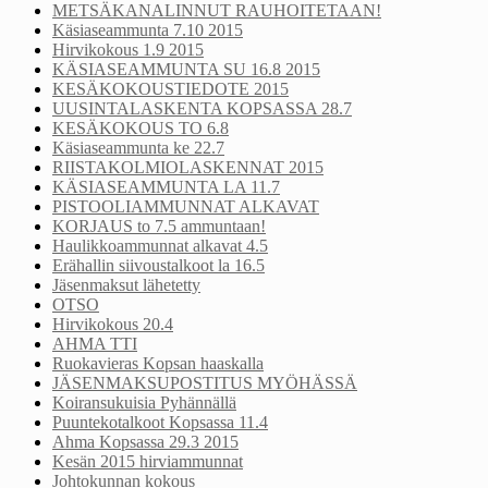
METSÄKANALINNUT RAUHOITETAAN!
Käsiaseammunta 7.10 2015
Hirvikokous 1.9 2015
KÄSIASEAMMUNTA SU 16.8 2015
KESÄKOKOUSTIEDOTE 2015
UUSINTALASKENTA KOPSASSA 28.7
KESÄKOKOUS TO 6.8
Käsiaseammunta ke 22.7
RIISTAKOLMIOLASKENNAT 2015
KÄSIASEAMMUNTA LA 11.7
PISTOOLIAMMUNNAT ALKAVAT
KORJAUS to 7.5 ammuntaan!
Haulikkoammunnat alkavat 4.5
Erähallin siivoustalkoot la 16.5
Jäsenmaksut lähetetty
OTSO
Hirvikokous 20.4
AHMA TTI
Ruokavieras Kopsan haaskalla
JÄSENMAKSUPOSTITUS MYÖHÄSSÄ
Koiransukuisia Pyhännällä
Puuntekotalkoot Kopsassa 11.4
Ahma Kopsassa 29.3 2015
Kesän 2015 hirviammunnat
Johtokunnan kokous