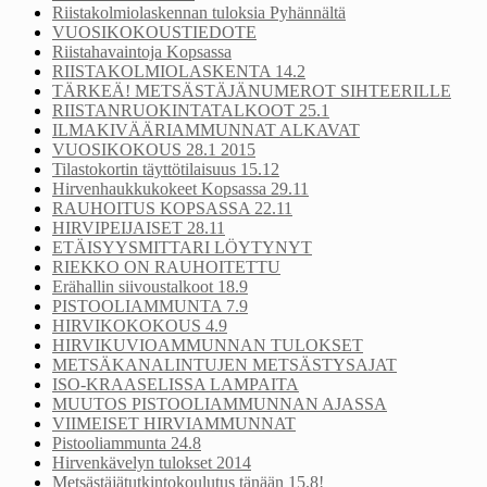
Riistakolmiolaskennan tuloksia Pyhännältä
VUOSIKOKOUSTIEDOTE
Riistahavaintoja Kopsassa
RIISTAKOLMIOLASKENTA 14.2
TÄRKEÄ! METSÄSTÄJÄNUMEROT SIHTEERILLE
RIISTANRUOKINTATALKOOT 25.1
ILMAKIVÄÄRIAMMUNNAT ALKAVAT
VUOSIKOKOUS 28.1 2015
Tilastokortin täyttötilaisuus 15.12
Hirvenhaukkukokeet Kopsassa 29.11
RAUHOITUS KOPSASSA 22.11
HIRVIPEIJAISET 28.11
ETÄISYYSMITTARI LÖYTYNYT
RIEKKO ON RAUHOITETTU
Erähallin siivoustalkoot 18.9
PISTOOLIAMMUNTA 7.9
HIRVIKOKOKOUS 4.9
HIRVIKUVIOAMMUNNAN TULOKSET
METSÄKANALINTUJEN METSÄSTYSAJAT
ISO-KRAASELISSA LAMPAITA
MUUTOS PISTOOLIAMMUNNAN AJASSA
VIIMEISET HIRVIAMMUNNAT
Pistooliammunta 24.8
Hirvenkävelyn tulokset 2014
Metsästäjätutkintokoulutus tänään 15.8!