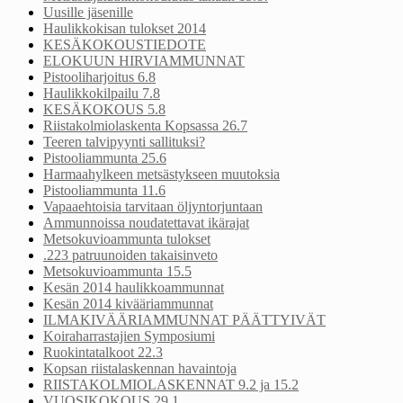
Uusille jäsenille
Haulikkokisan tulokset 2014
KESÄKOKOUSTIEDOTE
ELOKUUN HIRVIAMMUNNAT
Pistooliharjoitus 6.8
Haulikkokilpailu 7.8
KESÄKOKOUS 5.8
Riistakolmiolaskenta Kopsassa 26.7
Teeren talvipyynti sallituksi?
Pistooliammunta 25.6
Harmaahylkeen metsästykseen muutoksia
Pistooliammunta 11.6
Vapaaehtoisia tarvitaan öljyntorjuntaan
Ammunnoissa noudatettavat ikärajat
Metsokuvioammunta tulokset
.223 patruunoiden takaisinveto
Metsokuvioammunta 15.5
Kesän 2014 haulikkoammunnat
Kesän 2014 kivääriammunnat
ILMAKIVÄÄRIAMMUNNAT PÄÄTTYIVÄT
Koiraharrastajien Symposiumi
Ruokintatalkoot 22.3
Kopsan riistalaskennan havaintoja
RIISTAKOLMIOLASKENNAT 9.2 ja 15.2
VUOSIKOKOUS 29.1