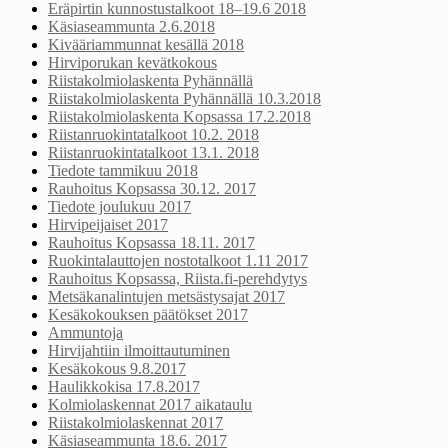
Eräpirtin kunnostustalkoot 18–19.6 2018
Käsiaseammunta 2.6.2018
Kivääriammunnat kesällä 2018
Hirviporukan kevätkokous
Riistakolmiolaskenta Pyhännällä
Riistakolmiolaskenta Pyhännällä 10.3.2018
Riistakolmiolaskenta Kopsassa 17.2.2018
Riistanruokintatalkoot 10.2. 2018
Riistanruokintatalkoot 13.1. 2018
Tiedote tammikuu 2018
Rauhoitus Kopsassa 30.12. 2017
Tiedote joulukuu 2017
Hirvipeijaiset 2017
Rauhoitus Kopsassa 18.11. 2017
Ruokintalauttojen nostotalkoot 1.11 2017
Rauhoitus Kopsassa, Riista.fi-perehdytys
Metsäkanalintujen metsästysajat 2017
Kesäkokouksen päätökset 2017
Ammuntoja
Hirvijahtiin ilmoittautuminen
Kesäkokous 9.8.2017
Haulikkokisa 17.8.2017
Kolmiolaskennat 2017 aikataulu
Riistakolmiolaskennat 2017
Käsiaseammunta 18.6. 2017