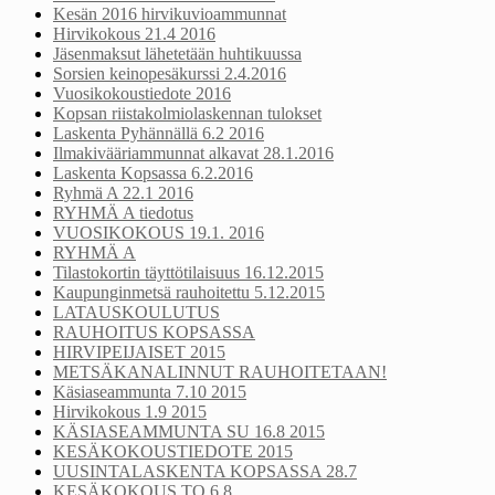
Kesän 2016 hirvikuvioammunnat
Hirvikokous 21.4 2016
Jäsenmaksut lähetetään huhtikuussa
Sorsien keinopesäkurssi 2.4.2016
Vuosikokoustiedote 2016
Kopsan riistakolmiolaskennan tulokset
Laskenta Pyhännällä 6.2 2016
Ilmakivääriammunnat alkavat 28.1.2016
Laskenta Kopsassa 6.2.2016
Ryhmä A 22.1 2016
RYHMÄ A tiedotus
VUOSIKOKOUS 19.1. 2016
RYHMÄ A
Tilastokortin täyttötilaisuus 16.12.2015
Kaupunginmetsä rauhoitettu 5.12.2015
LATAUSKOULUTUS
RAUHOITUS KOPSASSA
HIRVIPEIJAISET 2015
METSÄKANALINNUT RAUHOITETAAN!
Käsiaseammunta 7.10 2015
Hirvikokous 1.9 2015
KÄSIASEAMMUNTA SU 16.8 2015
KESÄKOKOUSTIEDOTE 2015
UUSINTALASKENTA KOPSASSA 28.7
KESÄKOKOUS TO 6.8