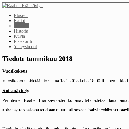
Etusivu
Kartat
Säännöt
Historia
Kuvia
Pistekortti
Yhteystiedot
Tiedote tammikuu 2018
Vuosikokous
Vuosikokous pidetään torstaina 18.1 2018 kello 18.00 Raahen lukiolla.
Koiranäyttely
Perinteinen Raahen Eränkävijöiden koiranäyttely pidetään lauantaina 2
Koiranäyttelypäivänä tarvitaan muun talkooväen lisäksi henkilöt seuraaviin 
Henkilöt edellä mainittuihin tehtäviin nimetään vuosikokouksessa, jos 