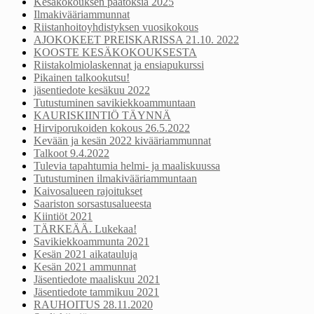
Kesäkokouksen päätöksiä 2025
Ilmakivääriammunnat
Riistanhoitoyhdistyksen vuosikokous
AJOKOKEET PREISKARISSA 21.10. 2022
KOOSTE KESÄKOKOUKSESTA
Riistakolmiolaskennat ja ensiapukurssi
Pikainen talkookutsu!
jäsentiedote kesäkuu 2022
Tutustuminen savikiekkoammuntaan
KAURISKIINTIÖ TÄYNNÄ
Hirviporukoiden kokous 26.5.2022
Kevään ja kesän 2022 kivääriammunnat
Talkoot 9.4.2022
Tulevia tapahtumia helmi- ja maaliskuussa
Tutustuminen ilmakivääriammuntaan
Kaivosalueen rajoitukset
Saariston sorsastusalueesta
Kiintiöt 2021
TÄRKEÄÄ. Lukekaa!
Savikiekkoammunta 2021
Kesän 2021 aikatauluja
Kesän 2021 ammunnat
Jäsentiedote maaliskuu 2021
Jäsentiedote tammikuu 2021
RAUHOITUS 28.11.2020