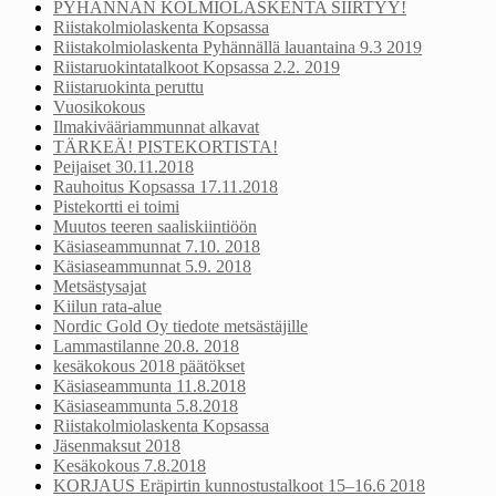
PYHÄNNÄN KOLMIOLASKENTA SIIRTYY!
Riistakolmiolaskenta Kopsassa
Riistakolmiolaskenta Pyhännällä lauantaina 9.3 2019
Riistaruokintatalkoot Kopsassa 2.2. 2019
Riistaruokinta peruttu
Vuosikokous
Ilmakivääriammunnat alkavat
TÄRKEÄ! PISTEKORTISTA!
Peijaiset 30.11.2018
Rauhoitus Kopsassa 17.11.2018
Pistekortti ei toimi
Muutos teeren saaliskiintiöön
Käsiaseammunnat 7.10. 2018
Käsiaseammunnat 5.9. 2018
Metsästysajat
Kiilun rata-alue
Nordic Gold Oy tiedote metsästäjille
Lammastilanne 20.8. 2018
kesäkokous 2018 päätökset
Käsiaseammunta 11.8.2018
Käsiaseammunta 5.8.2018
Riistakolmiolaskenta Kopsassa
Jäsenmaksut 2018
Kesäkokous 7.8.2018
KORJAUS Eräpirtin kunnostustalkoot 15–16.6 2018