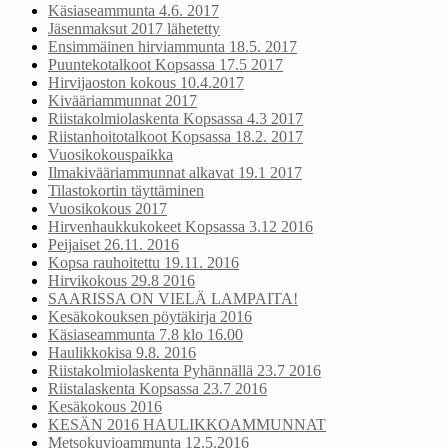
Käsiaseammunta 4.6. 2017
Jäsenmaksut 2017 lähetetty
Ensimmäinen hirviammunta 18.5. 2017
Puuntekotalkoot Kopsassa 17.5 2017
Hirvijaoston kokous 10.4.2017
Kivääriammunnat 2017
Riistakolmiolaskenta Kopsassa 4.3 2017
Riistanhoitotalkoot Kopsassa 18.2. 2017
Vuosikokouspaikka
Ilmakivääriammunnat alkavat 19.1 2017
Tilastokortin täyttäminen
Vuosikokous 2017
Hirvenhaukkukokeet Kopsassa 3.12 2016
Peijaiset 26.11. 2016
Kopsa rauhoitettu 19.11. 2016
Hirvikokous 29.8 2016
SAARISSA ON VIELÄ LAMPAITA!
Kesäkokouksen pöytäkirja 2016
Käsiaseammunta 7.8 klo 16.00
Haulikkokisa 9.8. 2016
Riistakolmiolaskenta Pyhännällä 23.7 2016
Riistalaskenta Kopsassa 23.7 2016
Kesäkokous 2016
KESÄN 2016 HAULIKKOAMMUNNAT
Metsokuvioammunta 12.5.2016