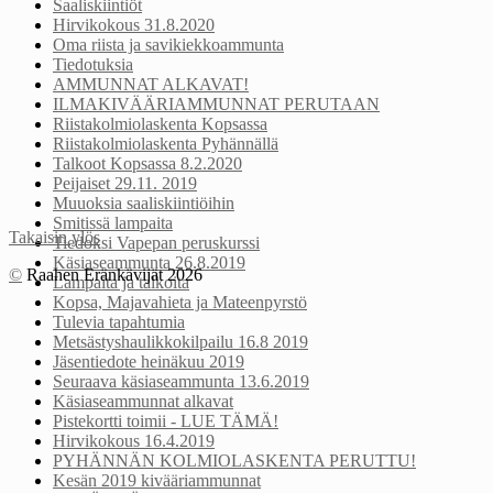
Saaliskiintiöt
Hirvikokous 31.8.2020
Oma riista ja savikiekkoammunta
Tiedotuksia
AMMUNNAT ALKAVAT!
ILMAKIVÄÄRIAMMUNNAT PERUTAAN
Riistakolmiolaskenta Kopsassa
Riistakolmiolaskenta Pyhännällä
Talkoot Kopsassa 8.2.2020
Peijaiset 29.11. 2019
Muuoksia saaliskiintiöihin
Smitissä lampaita
Takaisin ylös
Tiedoksi Vapepan peruskurssi
Käsiaseammunta 26.8.2019
©
Raahen Eränkävijät 2026
Lampaita ja talkoita
Kopsa, Majavahieta ja Mateenpyrstö
Tulevia tapahtumia
Metsästyshaulikkokilpailu 16.8 2019
Jäsentiedote heinäkuu 2019
Seuraava käsiaseammunta 13.6.2019
Käsiaseammunnat alkavat
Pistekortti toimii - LUE TÄMÄ!
Hirvikokous 16.4.2019
PYHÄNNÄN KOLMIOLASKENTA PERUTTU!
Kesän 2019 kivääriammunnat