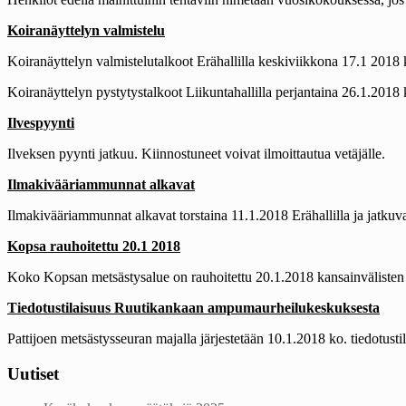
Koiranäyttelyn valmistelu
Koiranäyttelyn valmistelutalkoot Erähallilla keskiviikkona 17.1 2018 
Koiranäyttelyn pystytystalkoot Liikuntahallilla perjantaina 26.1.2018 
Ilvespyynti
Ilveksen pyynti jatkuu. Kiinnostuneet voivat ilmoittautua vetäjälle.
Ilmakivääriammunnat alkavat
Ilmakivääriammunnat alkavat torstaina 11.1.2018 Erähallilla ja jatkuva
Kopsa rauhoitettu 20.1 2018
Koko Kopsan metsästysalue on rauhoitettu 20.1.2018 kansainvälisten
Tiedotustilaisuus Ruutikankaan ampumaurheilukeskuksesta
Pattijoen metsästysseuran majalla järjestetään 10.1.2018 ko. tiedotustil
Uutiset