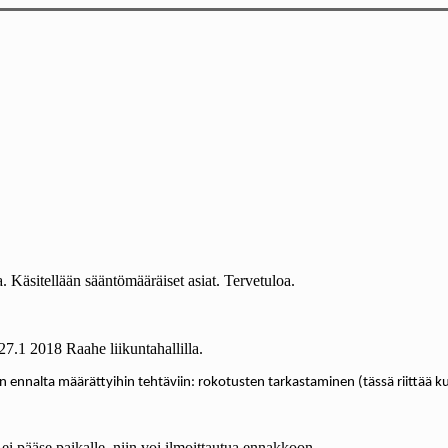
 Käsitellään sääntömääräiset asiat. Tervetuloa.
7.1 2018 Raahe liikuntahallilla.
ennalta määrättyihin tehtäviin: rokotusten tarkastaminen (tässä riittää kun 
ei pääse paikalle, niin voi ilmoittautua ennakkoon.