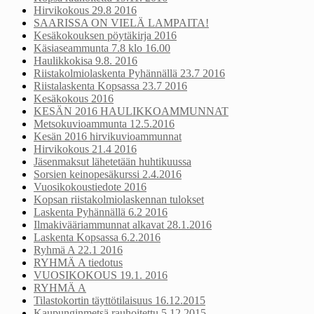
Hirvikokous 29.8 2016
SAARISSA ON VIELÄ LAMPAITA!
Kesäkokouksen pöytäkirja 2016
Käsiaseammunta 7.8 klo 16.00
Haulikkokisa 9.8. 2016
Riistakolmiolaskenta Pyhännällä 23.7 2016
Riistalaskenta Kopsassa 23.7 2016
Kesäkokous 2016
KESÄN 2016 HAULIKKOAMMUNNAT
Metsokuvioammunta 12.5.2016
Kesän 2016 hirvikuvioammunnat
Hirvikokous 21.4 2016
Jäsenmaksut lähetetään huhtikuussa
Sorsien keinopesäkurssi 2.4.2016
Vuosikokoustiedote 2016
Kopsan riistakolmiolaskennan tulokset
Laskenta Pyhännällä 6.2 2016
Ilmakivääriammunnat alkavat 28.1.2016
Laskenta Kopsassa 6.2.2016
Ryhmä A 22.1 2016
RYHMÄ A tiedotus
VUOSIKOKOUS 19.1. 2016
RYHMÄ A
Tilastokortin täyttötilaisuus 16.12.2015
Kaupunginmetsä rauhoitettu 5.12.2015