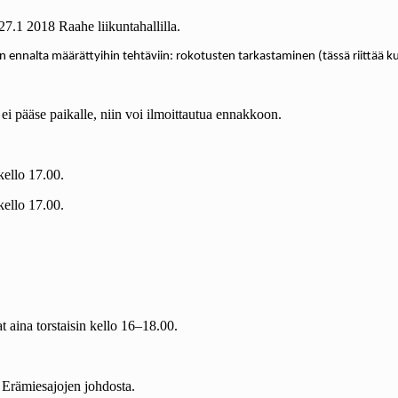
7.1 2018 Raahe liikuntahallilla.
ennalta määrättyihin tehtäviin: rokotusten tarkastaminen (tässä riittää kun 
ei pääse paikalle, niin voi ilmoittautua ennakkoon.
kello 17.00.
kello 17.00.
t aina torstaisin kello 16–18.00.
 Erämiesajojen johdosta.