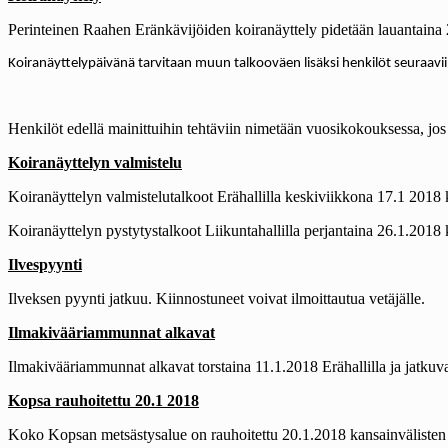
Perinteinen Raahen Eränkävijöiden koiranäyttely pidetään lauantaina 2
Koiranäyttelypäivänä tarvitaan muun talkooväen lisäksi henkilöt seuraaviin 
Henkilöt edellä mainittuihin tehtäviin nimetään vuosikokouksessa, jos 
Koiranäyttelyn valmistelu
Koiranäyttelyn valmistelutalkoot Erähallilla keskiviikkona 17.1 2018 
Koiranäyttelyn pystytystalkoot Liikuntahallilla perjantaina 26.1.2018 
Ilvespyynti
Ilveksen pyynti jatkuu. Kiinnostuneet voivat ilmoittautua vetäjälle.
Ilmakivääriammunnat alkavat
Ilmakivääriammunnat alkavat torstaina 11.1.2018 Erähallilla ja jatkuva
Kopsa rauhoitettu 20.1 2018
Koko Kopsan metsästysalue on rauhoitettu 20.1.2018 kansainvälisten