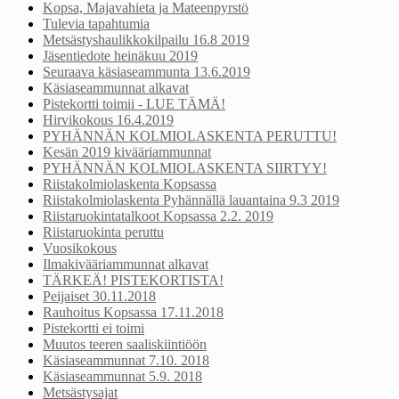
Kopsa, Majavahieta ja Mateenpyrstö
Tulevia tapahtumia
Metsästyshaulikkokilpailu 16.8 2019
Jäsentiedote heinäkuu 2019
Seuraava käsiaseammunta 13.6.2019
Käsiaseammunnat alkavat
Pistekortti toimii - LUE TÄMÄ!
Hirvikokous 16.4.2019
PYHÄNNÄN KOLMIOLASKENTA PERUTTU!
Kesän 2019 kivääriammunnat
PYHÄNNÄN KOLMIOLASKENTA SIIRTYY!
Riistakolmiolaskenta Kopsassa
Riistakolmiolaskenta Pyhännällä lauantaina 9.3 2019
Riistaruokintatalkoot Kopsassa 2.2. 2019
Riistaruokinta peruttu
Vuosikokous
Ilmakivääriammunnat alkavat
TÄRKEÄ! PISTEKORTISTA!
Peijaiset 30.11.2018
Rauhoitus Kopsassa 17.11.2018
Pistekortti ei toimi
Muutos teeren saaliskiintiöön
Käsiaseammunnat 7.10. 2018
Käsiaseammunnat 5.9. 2018
Metsästysajat