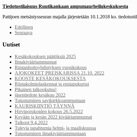
Tiedotustilaisuus Ruutikankaan ampumaurheilukeskuksesta
Pattijoen metsästysseuran majalla järjestetään 10.1.2018 ko. tiedotustil
Edellinen
Seuraava
Uutiset
Kesäkokouksen päätöksiä 2025
Ilmakivääriammunnat
Riistanhoitoyhdistyksen vuosikokous
AJOKOKEET PREISKARISSA 21.10. 2022
KOOSTE KESÄKOKOUKSESTA
Riistakolmiolaskennat ja ensiapukurssi
Pikainen talkookutsu!
jäsentiedote kesäkuu 2022
Tutustuminen savikiekkoammuntaan
KAURISKIINTIÖ TÄYNNÄ
Hirviporukoiden kokous 26.5.2022
Kevään ja kesän 2022 kivääriammunnat
Talkoot 9.4.2022
Tulevia tapahtumia helmi- ja maaliskuussa
Tutustuminen ilmakivääriammuntaan