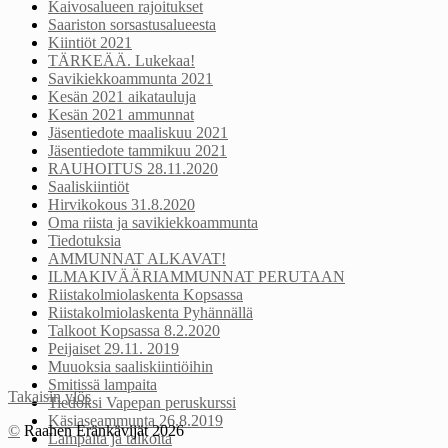
Kaivosalueen rajoitukset
Saariston sorsastusalueesta
Kiintiöt 2021
TÄRKEÄÄ. Lukekaa!
Savikiekkoammunta 2021
Kesän 2021 aikatauluja
Kesän 2021 ammunnat
Jäsentiedote maaliskuu 2021
Jäsentiedote tammikuu 2021
RAUHOITUS 28.11.2020
Saaliskiintiöt
Hirvikokous 31.8.2020
Oma riista ja savikiekkoammunta
Tiedotuksia
AMMUNNAT ALKAVAT!
ILMAKIVÄÄRIAMMUNNAT PERUTAAN
Riistakolmiolaskenta Kopsassa
Riistakolmiolaskenta Pyhännällä
Talkoot Kopsassa 8.2.2020
Peijaiset 29.11. 2019
Muuoksia saaliskiintiöihin
Smitissä lampaita
Takaisin ylös
Tiedoksi Vapepan peruskurssi
Käsiaseammunta 26.8.2019
©
Raahen Eränkävijät 2026
Lampaita ja talkoita