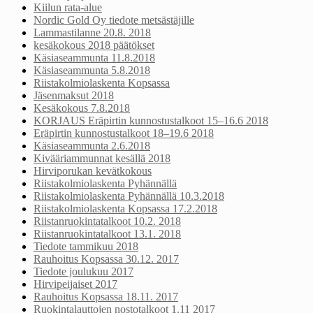
Kiilun rata-alue
Nordic Gold Oy tiedote metsästäjille
Lammastilanne 20.8. 2018
kesäkokous 2018 päätökset
Käsiaseammunta 11.8.2018
Käsiaseammunta 5.8.2018
Riistakolmiolaskenta Kopsassa
Jäsenmaksut 2018
Kesäkokous 7.8.2018
KORJAUS Eräpirtin kunnostustalkoot 15–16.6 2018
Eräpirtin kunnostustalkoot 18–19.6 2018
Käsiaseammunta 2.6.2018
Kivääriammunnat kesällä 2018
Hirviporukan kevätkokous
Riistakolmiolaskenta Pyhännällä
Riistakolmiolaskenta Pyhännällä 10.3.2018
Riistakolmiolaskenta Kopsassa 17.2.2018
Riistanruokintatalkoot 10.2. 2018
Riistanruokintatalkoot 13.1. 2018
Tiedote tammikuu 2018
Rauhoitus Kopsassa 30.12. 2017
Tiedote joulukuu 2017
Hirvipeijaiset 2017
Rauhoitus Kopsassa 18.11. 2017
Ruokintalauttojen nostotalkoot 1.11 2017