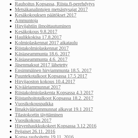
Rauhoitus Kopsassa, Riista.fi-perehdytys
Metsäkanalintujen metsästysajat 2017
Kesäkokouksen päätökset 2017
Ammuntoja
Hirvijahtiin ilmoittautuminen
Kesäkokous 9.8.2017
Haulikkokisa 17.8.2017
Kolmiolaskennat 2017 aikataulu
Riistakolmiolaskennat 2017
Käsiaseammunta 18.6. 2017
Käsiaseammunta 4.6. 2017
Jäsenmaksut 2017 lähetetty
Ensimmäinen hirviammunta 18.5. 2017
Puuntekotalkoot Kopsassa 17.5 2017
Hirvijaoston kokous 10.4.2017
Kivääriammunnat 2017
Riistakolmiolaskenta Kopsassa 4.3 2017
Riistanhoitotalkoot Kopsassa 18.2. 2017
Vuosikokouspaikka
Ilmakivääriammunnat alkavat 19.1 2017
Tilastokortin täyttäminen
Vuosikokous 2017
Hirvenhaukkukokeet Kopsassa 3.12 2016
Peijaiset 26.11. 2016
Kopsa rauhoitettu 19.11. 2016