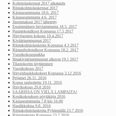
Kolmiolaskennat 2017 aikataulu
Riistakolmiolaskennat 2017
Käsiaseammunta 18.6. 2017
Käsiaseammunta 4.6. 2017
Jäsenmaksut 2017 lähetetty
Ensimmäinen hirviammunta 18.5. 2017
Puuntekotalkoot Kopsassa 17.5 2017
Hirvijaoston kokous 10.4.2017
Kivääriammunnat 2017
Riistakolmiolaskenta Kopsassa 4.3 2017
Riistanhoitotalkoot Kopsassa 18.2. 2017
Vuosikokouspaikka
Ilmakivääriammunnat alkavat 19.1 2017
Tilastokortin täyttäminen
Vuosikokous 2017
Hirvenhaukkukokeet Kopsassa 3.12 2016
Peijaiset 26.11. 2016
Kopsa rauhoitettu 19.11. 2016
Hirvikokous 29.8 2016
SAARISSA ON VIELÄ LAMPAITA!
Kesäkokouksen pöytäkirja 2016
Käsiaseammunta 7.8 klo 16.00
Haulikkokisa 9.8. 2016
Riistakolmiolaskenta Pyhännällä 23.7 2016
Riistalaskenta Kopsassa 23.7 2016