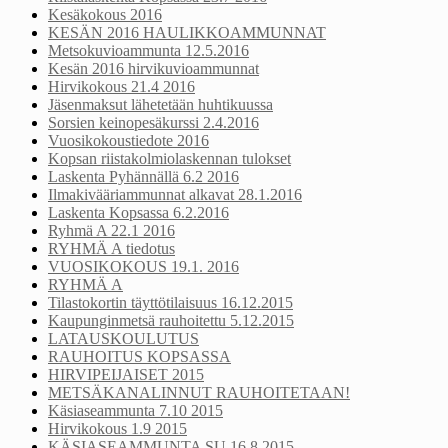
Kesäkokous 2016
KESÄN 2016 HAULIKKOAMMUNNAT
Metsokuvioammunta 12.5.2016
Kesän 2016 hirvikuvioammunnat
Hirvikokous 21.4 2016
Jäsenmaksut lähetetään huhtikuussa
Sorsien keinopesäkurssi 2.4.2016
Vuosikokoustiedote 2016
Kopsan riistakolmiolaskennan tulokset
Laskenta Pyhännällä 6.2 2016
Ilmakivääriammunnat alkavat 28.1.2016
Laskenta Kopsassa 6.2.2016
Ryhmä A 22.1 2016
RYHMÄ A tiedotus
VUOSIKOKOUS 19.1. 2016
RYHMÄ A
Tilastokortin täyttötilaisuus 16.12.2015
Kaupunginmetsä rauhoitettu 5.12.2015
LATAUSKOULUTUS
RAUHOITUS KOPSASSA
HIRVIPEIJAISET 2015
METSÄKANALINNUT RAUHOITETAAN!
Käsiaseammunta 7.10 2015
Hirvikokous 1.9 2015
KÄSIASEAMMUNTA SU 16.8 2015