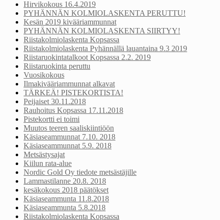
Hirvikokous 16.4.2019
PYHÄNNÄN KOLMIOLASKENTA PERUTTU!
Kesän 2019 kivääriammunnat
PYHÄNNÄN KOLMIOLASKENTA SIIRTYY!
Riistakolmiolaskenta Kopsassa
Riistakolmiolaskenta Pyhännällä lauantaina 9.3 2019
Riistaruokintatalkoot Kopsassa 2.2. 2019
Riistaruokinta peruttu
Vuosikokous
Ilmakivääriammunnat alkavat
TÄRKEÄ! PISTEKORTISTA!
Peijaiset 30.11.2018
Rauhoitus Kopsassa 17.11.2018
Pistekortti ei toimi
Muutos teeren saaliskiintiöön
Käsiaseammunnat 7.10. 2018
Käsiaseammunnat 5.9. 2018
Metsästysajat
Kiilun rata-alue
Nordic Gold Oy tiedote metsästäjille
Lammastilanne 20.8. 2018
kesäkokous 2018 päätökset
Käsiaseammunta 11.8.2018
Käsiaseammunta 5.8.2018
Riistakolmiolaskenta Kopsassa