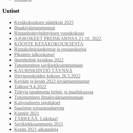
Uutiset
Kesäkokouksen päätöksiä 2025
Ilmakivääriammunnat
Riistanhoitoyhdistyksen vuosikokous
AJOKOKEET PREISKARISSA 21.10. 2022
KOOSTE KESÄKOKOUKSESTA
Riistakolmiolaskennat ja ensiapukurssi
Pikainen talkookutsu!
jäsentiedote kesäkuu 2022
Tutustuminen savikiekkoammuntaan
KAURISKIINTIÖ TÄYNNÄ
Hirviporukoiden kokous 26.5.2022
Kevään ja kesän 2022 kivääriammunnat
Talkoot 9.4.2022
Tulevia tapahtumia helmi- ja maaliskuussa
Tutustuminen ilmakivääriammuntaan
Kaivosalueen rajoitukset
Saariston sorsastusalueesta
Kiintiöt 2021
TÄRKEÄÄ. Lukekaa!
Savikiekkoammunta 2021
Kesän 2021 aikatauluja