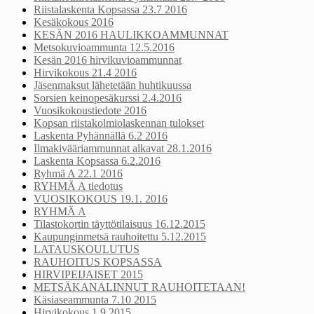
Riistalaskenta Kopsassa 23.7 2016
Kesäkokous 2016
KESÄN 2016 HAULIKKOAMMUNNAT
Metsokuvioammunta 12.5.2016
Kesän 2016 hirvikuvioammunnat
Hirvikokous 21.4 2016
Jäsenmaksut lähetetään huhtikuussa
Sorsien keinopesäkurssi 2.4.2016
Vuosikokoustiedote 2016
Kopsan riistakolmiolaskennan tulokset
Laskenta Pyhännällä 6.2 2016
Ilmakivääriammunnat alkavat 28.1.2016
Laskenta Kopsassa 6.2.2016
Ryhmä A 22.1 2016
RYHMÄ A tiedotus
VUOSIKOKOUS 19.1. 2016
RYHMÄ A
Tilastokortin täyttötilaisuus 16.12.2015
Kaupunginmetsä rauhoitettu 5.12.2015
LATAUSKOULUTUS
RAUHOITUS KOPSASSA
HIRVIPEIJAISET 2015
METSÄKANALINNUT RAUHOITETAAN!
Käsiaseammunta 7.10 2015
Hirvikokous 1.9 2015