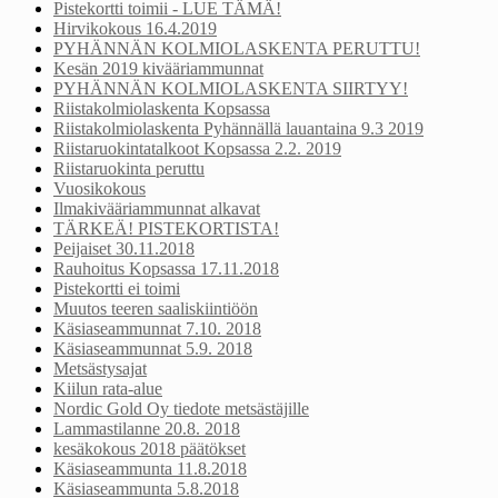
Pistekortti toimii - LUE TÄMÄ!
Hirvikokous 16.4.2019
PYHÄNNÄN KOLMIOLASKENTA PERUTTU!
Kesän 2019 kivääriammunnat
PYHÄNNÄN KOLMIOLASKENTA SIIRTYY!
Riistakolmiolaskenta Kopsassa
Riistakolmiolaskenta Pyhännällä lauantaina 9.3 2019
Riistaruokintatalkoot Kopsassa 2.2. 2019
Riistaruokinta peruttu
Vuosikokous
Ilmakivääriammunnat alkavat
TÄRKEÄ! PISTEKORTISTA!
Peijaiset 30.11.2018
Rauhoitus Kopsassa 17.11.2018
Pistekortti ei toimi
Muutos teeren saaliskiintiöön
Käsiaseammunnat 7.10. 2018
Käsiaseammunnat 5.9. 2018
Metsästysajat
Kiilun rata-alue
Nordic Gold Oy tiedote metsästäjille
Lammastilanne 20.8. 2018
kesäkokous 2018 päätökset
Käsiaseammunta 11.8.2018
Käsiaseammunta 5.8.2018