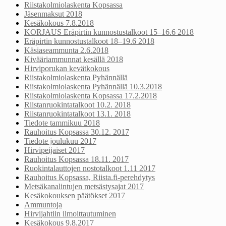
Riistakolmiolaskenta Kopsassa
Jäsenmaksut 2018
Kesäkokous 7.8.2018
KORJAUS Eräpirtin kunnostustalkoot 15–16.6 2018
Eräpirtin kunnostustalkoot 18–19.6 2018
Käsiaseammunta 2.6.2018
Kivääriammunnat kesällä 2018
Hirviporukan kevätkokous
Riistakolmiolaskenta Pyhännällä
Riistakolmiolaskenta Pyhännällä 10.3.2018
Riistakolmiolaskenta Kopsassa 17.2.2018
Riistanruokintatalkoot 10.2. 2018
Riistanruokintatalkoot 13.1. 2018
Tiedote tammikuu 2018
Rauhoitus Kopsassa 30.12. 2017
Tiedote joulukuu 2017
Hirvipeijaiset 2017
Rauhoitus Kopsassa 18.11. 2017
Ruokintalauttojen nostotalkoot 1.11 2017
Rauhoitus Kopsassa, Riista.fi-perehdytys
Metsäkanalintujen metsästysajat 2017
Kesäkokouksen päätökset 2017
Ammuntoja
Hirvijahtiin ilmoittautuminen
Kesäkokous 9.8.2017