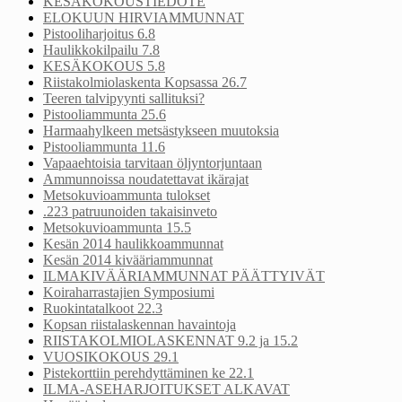
KESÄKOKOUSTIEDOTE
ELOKUUN HIRVIAMMUNNAT
Pistooliharjoitus 6.8
Haulikkokilpailu 7.8
KESÄKOKOUS 5.8
Riistakolmiolaskenta Kopsassa 26.7
Teeren talvipyynti sallituksi?
Pistooliammunta 25.6
Harmaahylkeen metsästykseen muutoksia
Pistooliammunta 11.6
Vapaaehtoisia tarvitaan öljyntorjuntaan
Ammunnoissa noudatettavat ikärajat
Metsokuvioammunta tulokset
.223 patruunoiden takaisinveto
Metsokuvioammunta 15.5
Kesän 2014 haulikkoammunnat
Kesän 2014 kivääriammunnat
ILMAKIVÄÄRIAMMUNNAT PÄÄTTYIVÄT
Koiraharrastajien Symposiumi
Ruokintatalkoot 22.3
Kopsan riistalaskennan havaintoja
RIISTAKOLMIOLASKENNAT 9.2 ja 15.2
VUOSIKOKOUS 29.1
Pistekorttiin perehdyttäminen ke 22.1
ILMA-ASEHARJOITUKSET ALKAVAT