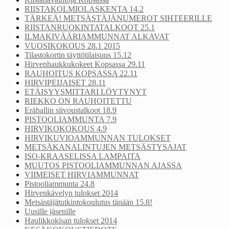
RIISTAKOLMIOLASKENTA 14.2
TÄRKEÄ! METSÄSTÄJÄNUMEROT SIHTEERILLE
RIISTANRUOKINTATALKOOT 25.1
ILMAKIVÄÄRIAMMUNNAT ALKAVAT
VUOSIKOKOUS 28.1 2015
Tilastokortin täyttötilaisuus 15.12
Hirvenhaukkukokeet Kopsassa 29.11
RAUHOITUS KOPSASSA 22.11
HIRVIPEIJAISET 28.11
ETÄISYYSMITTARI LÖYTYNYT
RIEKKO ON RAUHOITETTU
Erähallin siivoustalkoot 18.9
PISTOOLIAMMUNTA 7.9
HIRVIKOKOKOUS 4.9
HIRVIKUVIOAMMUNNAN TULOKSET
METSÄKANALINTUJEN METSÄSTYSAJAT
ISO-KRAASELISSA LAMPAITA
MUUTOS PISTOOLIAMMUNNAN AJASSA
VIIMEISET HIRVIAMMUNNAT
Pistooliammunta 24.8
Hirvenkävelyn tulokset 2014
Metsästäjätutkintokoulutus tänään 15.8!
Uusille jäsenille
Haulikkokisan tulokset 2014