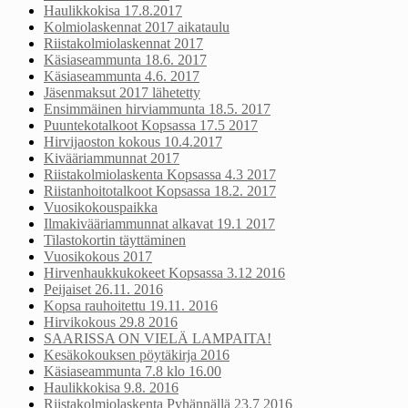
Haulikkokisa 17.8.2017
Kolmiolaskennat 2017 aikataulu
Riistakolmiolaskennat 2017
Käsiaseammunta 18.6. 2017
Käsiaseammunta 4.6. 2017
Jäsenmaksut 2017 lähetetty
Ensimmäinen hirviammunta 18.5. 2017
Puuntekotalkoot Kopsassa 17.5 2017
Hirvijaoston kokous 10.4.2017
Kivääriammunnat 2017
Riistakolmiolaskenta Kopsassa 4.3 2017
Riistanhoitotalkoot Kopsassa 18.2. 2017
Vuosikokouspaikka
Ilmakivääriammunnat alkavat 19.1 2017
Tilastokortin täyttäminen
Vuosikokous 2017
Hirvenhaukkukokeet Kopsassa 3.12 2016
Peijaiset 26.11. 2016
Kopsa rauhoitettu 19.11. 2016
Hirvikokous 29.8 2016
SAARISSA ON VIELÄ LAMPAITA!
Kesäkokouksen pöytäkirja 2016
Käsiaseammunta 7.8 klo 16.00
Haulikkokisa 9.8. 2016
Riistakolmiolaskenta Pyhännällä 23.7 2016