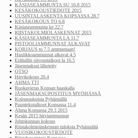
KÄSIASEAMMUNTA SU 16.8 2015
KESÄKOKOUSTIEDOTE 2015
UUSINTALASKENTA KOPSASSA 28.7
KESÄKOKOUS TO 6.8
Käsiaseammunta ke 22.7
RIISTAKOLMIOLASKENNAT 2015
KÄSIASEAMMUNTA LA 11.7
PISTOOLIAMMUNNAT ALKAVAT
KORJAUS to 7.5 ammuntaan!
Haulikkoammunnat alkavat 4.5
Erähallin siivoustalkoot la 16.5
Jäsenmaksut lähetetty
OTSO
Hirvikokous 20.4
AHMA TTI
Ruokavieras Kopsan haaskalla
JÄSENMAKSUPOSTITUS MYÖHÄSSÄ
Koiransukuisia Pyhännällä
Puuntekotalkoot Kopsassa 11.4
Ahma Kopsassa 29.3 2015
Kesän 2015 hirviammunnat
Johtokunnan kokous
Riistakolmiolaskennan tuloksia Pyhännältä
VUOSIKOKOUSTIEDOTE
Riistahavaintoja Kopsassa