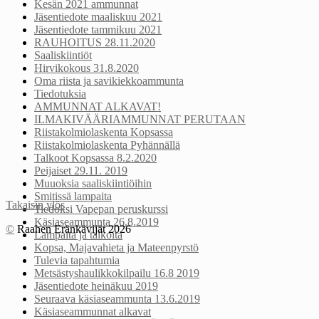
Kesän 2021 ammunnat
Jäsentiedote maaliskuu 2021
Jäsentiedote tammikuu 2021
RAUHOITUS 28.11.2020
Saaliskiintiöt
Hirvikokous 31.8.2020
Oma riista ja savikiekkoammunta
Tiedotuksia
AMMUNNAT ALKAVAT!
ILMAKIVÄÄRIAMMUNNAT PERUTAAN
Riistakolmiolaskenta Kopsassa
Riistakolmiolaskenta Pyhännällä
Talkoot Kopsassa 8.2.2020
Peijaiset 29.11. 2019
Muuoksia saaliskiintiöihin
Smitissä lampaita
Takaisin ylös
Tiedoksi Vapepan peruskurssi
Käsiaseammunta 26.8.2019
©
Raahen Eränkävijät 2026
Lampaita ja talkoita
Kopsa, Majavahieta ja Mateenpyrstö
Tulevia tapahtumia
Metsästyshaulikkokilpailu 16.8 2019
Jäsentiedote heinäkuu 2019
Seuraava käsiaseammunta 13.6.2019
Käsiaseammunnat alkavat