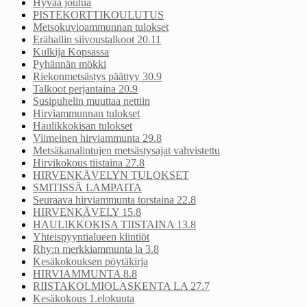
Hyvää joulua
PISTEKORTTIKOULUTUS
Metsokuvioammunnan tulokset
Erähallin siivoustalkoot 20.11
Kulkija Kopsassa
Pyhännän mökki
Riekonmetsästys päättyy 30.9
Talkoot perjantaina 20.9
Susipuhelin muuttaa nettiin
Hirviammunnan tulokset
Haulikkokisan tulokset
Viimeinen hirviammunta 29.8
Metsäkanalintujen metsästysajat vahvistettu
Hirvikokous tiistaina 27.8
HIRVENKÄVELYN TULOKSET
SMITISSÄ LAMPAITA
Seuraava hirviammunta torstaina 22.8
HIRVENKÄVELY 15.8
HAULIKKOKISA TIISTAINA 13.8
Yhteispyyntialueen kiintiöt
Rhy:n merkkiammunta la 3.8
Kesäkokouksen pöytäkirja
HIRVIAMMUNTA 8.8
RIISTAKOLMIOLASKENTA LA 27.7
Kesäkokous 1.elokuuta