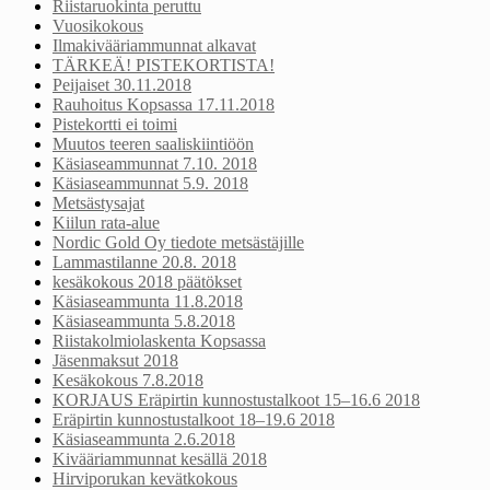
Riistaruokinta peruttu
Vuosikokous
Ilmakivääriammunnat alkavat
TÄRKEÄ! PISTEKORTISTA!
Peijaiset 30.11.2018
Rauhoitus Kopsassa 17.11.2018
Pistekortti ei toimi
Muutos teeren saaliskiintiöön
Käsiaseammunnat 7.10. 2018
Käsiaseammunnat 5.9. 2018
Metsästysajat
Kiilun rata-alue
Nordic Gold Oy tiedote metsästäjille
Lammastilanne 20.8. 2018
kesäkokous 2018 päätökset
Käsiaseammunta 11.8.2018
Käsiaseammunta 5.8.2018
Riistakolmiolaskenta Kopsassa
Jäsenmaksut 2018
Kesäkokous 7.8.2018
KORJAUS Eräpirtin kunnostustalkoot 15–16.6 2018
Eräpirtin kunnostustalkoot 18–19.6 2018
Käsiaseammunta 2.6.2018
Kivääriammunnat kesällä 2018
Hirviporukan kevätkokous