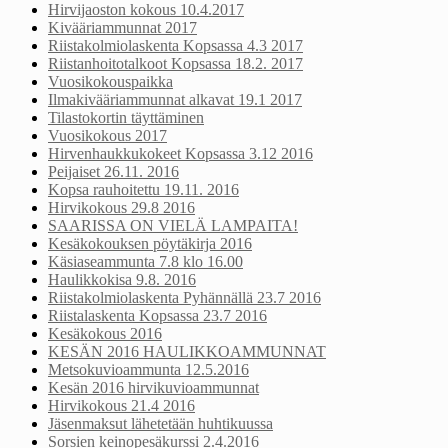
Hirvijaoston kokous 10.4.2017
Kivääriammunnat 2017
Riistakolmiolaskenta Kopsassa 4.3 2017
Riistanhoitotalkoot Kopsassa 18.2. 2017
Vuosikokouspaikka
Ilmakivääriammunnat alkavat 19.1 2017
Tilastokortin täyttäminen
Vuosikokous 2017
Hirvenhaukkukokeet Kopsassa 3.12 2016
Peijaiset 26.11. 2016
Kopsa rauhoitettu 19.11. 2016
Hirvikokous 29.8 2016
SAARISSA ON VIELÄ LAMPAITA!
Kesäkokouksen pöytäkirja 2016
Käsiaseammunta 7.8 klo 16.00
Haulikkokisa 9.8. 2016
Riistakolmiolaskenta Pyhännällä 23.7 2016
Riistalaskenta Kopsassa 23.7 2016
Kesäkokous 2016
KESÄN 2016 HAULIKKOAMMUNNAT
Metsokuvioammunta 12.5.2016
Kesän 2016 hirvikuvioammunnat
Hirvikokous 21.4 2016
Jäsenmaksut lähetetään huhtikuussa
Sorsien keinopesäkurssi 2.4.2016