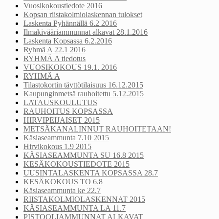
Vuosikokoustiedote 2016
Kopsan riistakolmiolaskennan tulokset
Laskenta Pyhännällä 6.2 2016
Ilmakivääriammunnat alkavat 28.1.2016
Laskenta Kopsassa 6.2.2016
Ryhmä A 22.1 2016
RYHMÄ A tiedotus
VUOSIKOKOUS 19.1. 2016
RYHMÄ A
Tilastokortin täyttötilaisuus 16.12.2015
Kaupunginmetsä rauhoitettu 5.12.2015
LATAUSKOULUTUS
RAUHOITUS KOPSASSA
HIRVIPEIJAISET 2015
METSÄKANALINNUT RAUHOITETAAN!
Käsiaseammunta 7.10 2015
Hirvikokous 1.9 2015
KÄSIASEAMMUNTA SU 16.8 2015
KESÄKOKOUSTIEDOTE 2015
UUSINTALASKENTA KOPSASSA 28.7
KESÄKOKOUS TO 6.8
Käsiaseammunta ke 22.7
RIISTAKOLMIOLASKENNAT 2015
KÄSIASEAMMUNTA LA 11.7
PISTOOLIAMMUNNAT ALKAVAT