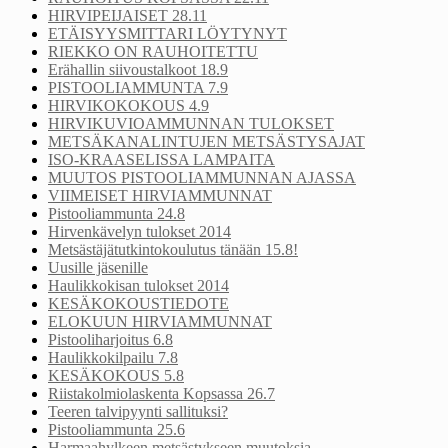
HIRVIPEIJAISET 28.11
ETÄISYYSMITTARI LÖYTYNYT
RIEKKO ON RAUHOITETTU
Erähallin siivoustalkoot 18.9
PISTOOLIAMMUNTA 7.9
HIRVIKOKOKOUS 4.9
HIRVIKUVIOAMMUNNAN TULOKSET
METSÄKANALINTUJEN METSÄSTYSAJAT
ISO-KRAASELISSA LAMPAITA
MUUTOS PISTOOLIAMMUNNAN AJASSA
VIIMEISET HIRVIAMMUNNAT
Pistooliammunta 24.8
Hirvenkävelyn tulokset 2014
Metsästäjätutkintokoulutus tänään 15.8!
Uusille jäsenille
Haulikkokisan tulokset 2014
KESÄKOKOUSTIEDOTE
ELOKUUN HIRVIAMMUNNAT
Pistooliharjoitus 6.8
Haulikkokilpailu 7.8
KESÄKOKOUS 5.8
Riistakolmiolaskenta Kopsassa 26.7
Teeren talvipyynti sallituksi?
Pistooliammunta 25.6
Harmaahylkeen metsästykseen muutoksia