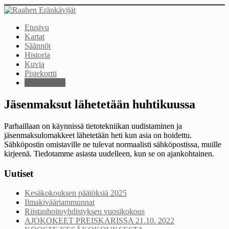
Etusivu
Kartat
Säännöt
Historia
Kuvia
Pistekortti
Yhteystiedot
Jäsenmaksut lähetetään huhtikuussa
Parhaillaan on käynnissä tietotekniikan uudistaminen ja
jäsenmaksulomakkeet lähetetään heti kun asia on hoidettu.
Sähköpostin omistaville ne tulevat normaalisti sähköpostissa, muille
kirjeenä. Tiedotamme asiasta uudelleen, kun se on ajankohtainen.
Uutiset
Kesäkokouksen päätöksiä 2025
Ilmakivääriammunnat
Riistanhoitoyhdistyksen vuosikokous
AJOKOKEET PREISKARISSA 21.10. 2022