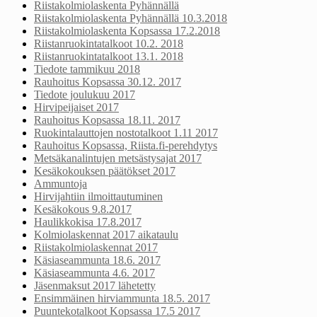
Riistakolmiolaskenta Pyhännällä
Riistakolmiolaskenta Pyhännällä 10.3.2018
Riistakolmiolaskenta Kopsassa 17.2.2018
Riistanruokintatalkoot 10.2. 2018
Riistanruokintatalkoot 13.1. 2018
Tiedote tammikuu 2018
Rauhoitus Kopsassa 30.12. 2017
Tiedote joulukuu 2017
Hirvipeijaiset 2017
Rauhoitus Kopsassa 18.11. 2017
Ruokintalauttojen nostotalkoot 1.11 2017
Rauhoitus Kopsassa, Riista.fi-perehdytys
Metsäkanalintujen metsästysajat 2017
Kesäkokouksen päätökset 2017
Ammuntoja
Hirvijahtiin ilmoittautuminen
Kesäkokous 9.8.2017
Haulikkokisa 17.8.2017
Kolmiolaskennat 2017 aikataulu
Riistakolmiolaskennat 2017
Käsiaseammunta 18.6. 2017
Käsiaseammunta 4.6. 2017
Jäsenmaksut 2017 lähetetty
Ensimmäinen hirviammunta 18.5. 2017
Puuntekotalkoot Kopsassa 17.5 2017