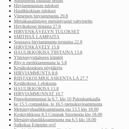
Susipuhelin muuttaa nettiin
Hirviammunnan tulokset
Haulikkokisan tulokset
Viimeinen hirviammunta 29.8
Metsäkanalintujen metsästysajat vahvistettu
Hirvikokous tiistaina 27.8
HIRVENKÄVELYN TULOKSET
SMITISSÄ LAMPAITA
Seuraava hirviammunta torstaina 22.8
HIRVENKÄVELY 15.8
HAULIKKOKISA TIISTAINA 13.8
Yhteispyyntialueen kiintiöt
Rhy:n merkkiammunta la 3.8
Kesäkokouksen pöytäkirja
HIRVIAMMUNTA 8.8
RIISTAKOLMIOLASKENTA LA 27.7
Kesäkokous 1.elokuuta
HAULIKKOKISA 13.8
HIRVIAMMUNNAT 10.7
Pistooliammunnat la 6.7. klo 10 Palonkankaalla
ke 15.5 compakkia, to 16.5 metsokuvioammunta
Metsästyshaulikkoammunta ma 13.5 klo 18.00
Keskiviikkona 8.5 Compak Sportingia klo 18.00
Metsästyshaulikkoammunta ma 6.5 klo 18.00
Sulkekaa Eräpirtin ovi!