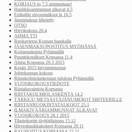
KORJAUS to 7.5 ammuntaan!
Haulikkoammunnat alkavat 4.5
Erähallin siivoustalkoot la 16.5
Jäsenmaksut lähetetty
OTSO
Hirvikokous 20.4
AHMA TTI
Ruokavieras Kopsan haaskalla
JÄSENMAKSUPOSTITUS MYÖHÄSSÄ
Koiransukuisia Pyhännällä
Puuntekotalkoot Kopsassa 11.4
Ahma Kopsassa 29.3 2015
Kesän 2015 hirviammunnat
Johtokunnan kokous
Riistakolmiolaskennan tuloksia Pyhännältä
VUOSIKOKOUSTIEDOTE
Riistahavaintoja Kopsassa
RIISTAKOLMIOLASKENTA 14.2
TÄRKEÄ! METSÄSTÄJÄNUMEROT SIHTEERILLE
RIISTANRUOKINTATALKOOT 25.1
ILMAKIVÄÄRIAMMUNNAT ALKAVAT
VUOSIKOKOUS 28.1 2015
Tilastokortin täyttötilaisuus 15.12
Hirvenhaukkukokeet Kopsassa 29.11
RAUHOITUS KOPSASSA 22.11