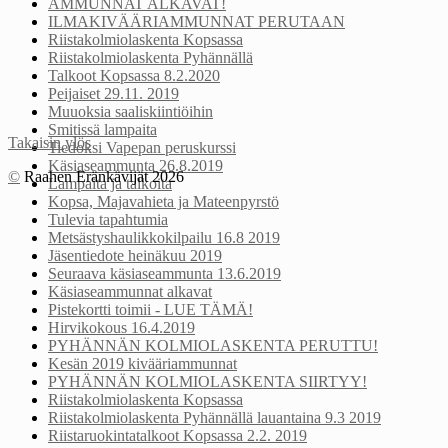
AMMUNNAT ALKAVAT!
ILMAKIVÄÄRIAMMUNNAT PERUTAAN
Riistakolmiolaskenta Kopsassa
Riistakolmiolaskenta Pyhännällä
Talkoot Kopsassa 8.2.2020
Peijaiset 29.11. 2019
Muuoksia saaliskiintiöihin
Smitissä lampaita
Takaisin ylös
Tiedoksi Vapepan peruskurssi
Käsiaseammunta 26.8.2019
©
Raahen Eränkävijät 2026
Lampaita ja talkoita
Kopsa, Majavahieta ja Mateenpyrstö
Tulevia tapahtumia
Metsästyshaulikkokilpailu 16.8 2019
Jäsentiedote heinäkuu 2019
Seuraava käsiaseammunta 13.6.2019
Käsiaseammunnat alkavat
Pistekortti toimii - LUE TÄMÄ!
Hirvikokous 16.4.2019
PYHÄNNÄN KOLMIOLASKENTA PERUTTU!
Kesän 2019 kivääriammunnat
PYHÄNNÄN KOLMIOLASKENTA SIIRTYY!
Riistakolmiolaskenta Kopsassa
Riistakolmiolaskenta Pyhännällä lauantaina 9.3 2019
Riistaruokintatalkoot Kopsassa 2.2. 2019