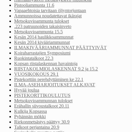
Pistooliammunta 11.6
Vapaaehtoisia tarvitaan öljyntorjuntaan
Ammunnoissa noudatettavat ikärajat
Metsokuvioammunta tulokset
.223 patruunoiden takaisinveto
Metsokuvioammunta 15.5
Kesän 2014 haulikkoammunnat
Kesän 2014 kivääriammunnat
ILMAKIVÄÄRIAMMUNNAT PÄÄTTYIVÄT
Koiraharrastajien Symposiumi
Ruokintatalkoot 22.3
Kopsan riistalaskennan havaintoja
RIISTAKOLMIOLASKENNAT 9.2 ja 15.2
VUOSIKOKOUS 29.1
Pistekorttiin perehdyttäminen ke 22.1
ILMA-ASEHARJOITUKSET ALKAVAT
Hyvää joulua
PISTEKORTTIKOULUTUS
Metsokuvioammunnan tulokset
Erähallin siivoustalkoot 20.11
Kulkija Kopsassa
Pyhännän mökki
Riekonmetsästys päättyy 30.9
Talkoot perjantaina 20.9