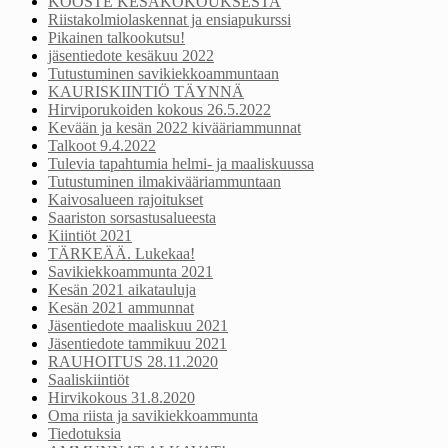
KOOSTE KESÄKOKOUKSESTA
Riistakolmiolaskennat ja ensiapukurssi
Pikainen talkookutsu!
jäsentiedote kesäkuu 2022
Tutustuminen savikiekkoammuntaan
KAURISKIINTIÖ TÄYNNÄ
Hirviporukoiden kokous 26.5.2022
Kevään ja kesän 2022 kivääriammunnat
Talkoot 9.4.2022
Tulevia tapahtumia helmi- ja maaliskuussa
Tutustuminen ilmakivääriammuntaan
Kaivosalueen rajoitukset
Saariston sorsastusalueesta
Kiintiöt 2021
TÄRKEÄÄ. Lukekaa!
Savikiekkoammunta 2021
Kesän 2021 aikatauluja
Kesän 2021 ammunnat
Jäsentiedote maaliskuu 2021
Jäsentiedote tammikuu 2021
RAUHOITUS 28.11.2020
Saaliskiintiöt
Hirvikokous 31.8.2020
Oma riista ja savikiekkoammunta
Tiedotuksia