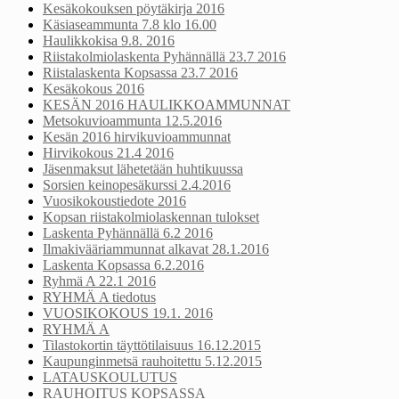
Kesäkokouksen pöytäkirja 2016
Käsiaseammunta 7.8 klo 16.00
Haulikkokisa 9.8. 2016
Riistakolmiolaskenta Pyhännällä 23.7 2016
Riistalaskenta Kopsassa 23.7 2016
Kesäkokous 2016
KESÄN 2016 HAULIKKOAMMUNNAT
Metsokuvioammunta 12.5.2016
Kesän 2016 hirvikuvioammunnat
Hirvikokous 21.4 2016
Jäsenmaksut lähetetään huhtikuussa
Sorsien keinopesäkurssi 2.4.2016
Vuosikokoustiedote 2016
Kopsan riistakolmiolaskennan tulokset
Laskenta Pyhännällä 6.2 2016
Ilmakivääriammunnat alkavat 28.1.2016
Laskenta Kopsassa 6.2.2016
Ryhmä A 22.1 2016
RYHMÄ A tiedotus
VUOSIKOKOUS 19.1. 2016
RYHMÄ A
Tilastokortin täyttötilaisuus 16.12.2015
Kaupunginmetsä rauhoitettu 5.12.2015
LATAUSKOULUTUS
RAUHOITUS KOPSASSA