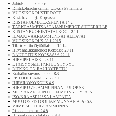
Johtokunnan kokous
Riistakolmiolaskennan tuloksia Pyhännältä
VUOSIKOKOUSTIEDOTE
Riistahavaintoja Kopsassa
RIISTAKOLMIOLASKENTA 14.2
TÄRKEÄ! METSÄSTÄJÄNUMEROT SIHTEERILLE
RIISTANRUOKINTATALKOOT 25.1
ILMAKIVÄÄRIAMMUNNAT ALKAVAT
VUOSIKOKOUS 28.1 2015
Tilastokortin täyttötilaisuus 15.12
Hirvenhaukkukokeet Kopsassa 29.11
RAUHOITUS KOPSASSA 22.11
HIRVIPEIJAISET 28.11
ETÄISYYSMITTARI LÖYTYNYT
RIEKKO ON RAUHOITETTU
Erähallin siivoustalkoot 18.9
PISTOOLIAMMUNTA 7.9
HIRVIKOKOKOUS 4.9
HIRVIKUVIOAMMUNNAN TULOKSET
METSÄKANALINTUJEN METSÄSTYSAJAT
ISO-KRAASELISSA LAMPAITA
MUUTOS PISTOOLIAMMUNNAN AJASSA
VIIMEISET HIRVIAMMUNNAT
Pistooliammunta 24.8
Hirvenkävelyn tulokset 2014