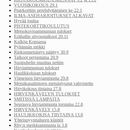
VUOSIKOKOUS 29.1
Pistekorttiin perehdyttäminen ke 22.1
ILMA-ASEHARJOITUKSET ALKAVAT
Hyvää joulua
PISTEKORTTIKOULUTUS
Metsokuvioammunnan tulokset
Erähallin siivoustalkoot 20.11
Kulkija Kopsassa
Pyhännän mökki
Riekonmetsästys päättyy 30.9
Talkoot perjantaina 20.9
Susipuhelin muuttaa nettiin
Hirviammunnan tulokset
Haulikkokisan tulokset
Viimeinen hirviammunta 29.8
Metsäkanalintujen metsästysajat vahvistettu
Hirvikokous tiistaina 27.8
HIRVENKÄVELYN TULOKSET
SMITISSÄ LAMPAITA
Seuraava hirviammunta torstaina 22.8
HIRVENKÄVELY 15.8
HAULIKKOKISA TIISTAINA 13.8
Yhteispyyntialueen kiintiöt
Rhy:n merkkiammunta la 3.8