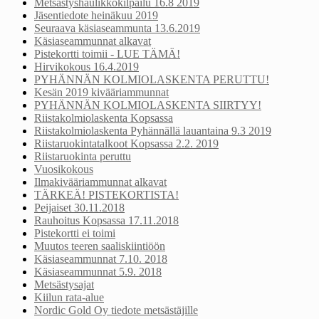
Metsästyshaulikkokilpailu 16.8 2019
Jäsentiedote heinäkuu 2019
Seuraava käsiaseammunta 13.6.2019
Käsiaseammunnat alkavat
Pistekortti toimii - LUE TÄMÄ!
Hirvikokous 16.4.2019
PYHÄNNÄN KOLMIOLASKENTA PERUTTU!
Kesän 2019 kivääriammunnat
PYHÄNNÄN KOLMIOLASKENTA SIIRTYY!
Riistakolmiolaskenta Kopsassa
Riistakolmiolaskenta Pyhännällä lauantaina 9.3 2019
Riistaruokintatalkoot Kopsassa 2.2. 2019
Riistaruokinta peruttu
Vuosikokous
Ilmakivääriammunnat alkavat
TÄRKEÄ! PISTEKORTISTA!
Peijaiset 30.11.2018
Rauhoitus Kopsassa 17.11.2018
Pistekortti ei toimi
Muutos teeren saaliskiintiöön
Käsiaseammunnat 7.10. 2018
Käsiaseammunnat 5.9. 2018
Metsästysajat
Kiilun rata-alue
Nordic Gold Oy tiedote metsästäjille