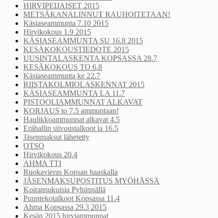
HIRVIPEIJAISET 2015
METSÄKANALINNUT RAUHOITETAAN!
Käsiaseammunta 7.10 2015
Hirvikokous 1.9 2015
KÄSIASEAMMUNTA SU 16.8 2015
KESÄKOKOUSTIEDOTE 2015
UUSINTALASKENTA KOPSASSA 28.7
KESÄKOKOUS TO 6.8
Käsiaseammunta ke 22.7
RIISTAKOLMIOLASKENNAT 2015
KÄSIASEAMMUNTA LA 11.7
PISTOOLIAMMUNNAT ALKAVAT
KORJAUS to 7.5 ammuntaan!
Haulikkoammunnat alkavat 4.5
Erähallin siivoustalkoot la 16.5
Jäsenmaksut lähetetty
OTSO
Hirvikokous 20.4
AHMA TTI
Ruokavieras Kopsan haaskalla
JÄSENMAKSUPOSTITUS MYÖHÄSSÄ
Koiransukuisia Pyhännällä
Puuntekotalkoot Kopsassa 11.4
Ahma Kopsassa 29.3 2015
Kesän 2015 hirviammunnat