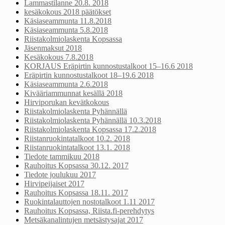
Lammastilanne 20.8. 2018
kesäkokous 2018 päätökset
Käsiaseammunta 11.8.2018
Käsiaseammunta 5.8.2018
Riistakolmiolaskenta Kopsassa
Jäsenmaksut 2018
Kesäkokous 7.8.2018
KORJAUS Eräpirtin kunnostustalkoot 15–16.6 2018
Eräpirtin kunnostustalkoot 18–19.6 2018
Käsiaseammunta 2.6.2018
Kivääriammunnat kesällä 2018
Hirviporukan kevätkokous
Riistakolmiolaskenta Pyhännällä
Riistakolmiolaskenta Pyhännällä 10.3.2018
Riistakolmiolaskenta Kopsassa 17.2.2018
Riistanruokintatalkoot 10.2. 2018
Riistanruokintatalkoot 13.1. 2018
Tiedote tammikuu 2018
Rauhoitus Kopsassa 30.12. 2017
Tiedote joulukuu 2017
Hirvipeijaiset 2017
Rauhoitus Kopsassa 18.11. 2017
Ruokintalauttojen nostotalkoot 1.11 2017
Rauhoitus Kopsassa, Riista.fi-perehdytys
Metsäkanalintujen metsästysajat 2017