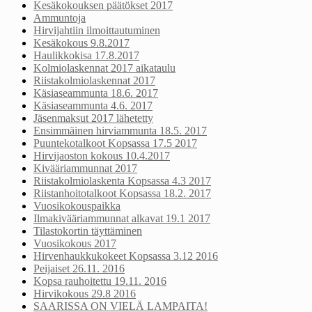
Kesäkokouksen päätökset 2017
Ammuntoja
Hirvijahtiin ilmoittautuminen
Kesäkokous 9.8.2017
Haulikkokisa 17.8.2017
Kolmiolaskennat 2017 aikataulu
Riistakolmiolaskennat 2017
Käsiaseammunta 18.6. 2017
Käsiaseammunta 4.6. 2017
Jäsenmaksut 2017 lähetetty
Ensimmäinen hirviammunta 18.5. 2017
Puuntekotalkoot Kopsassa 17.5 2017
Hirvijaoston kokous 10.4.2017
Kivääriammunnat 2017
Riistakolmiolaskenta Kopsassa 4.3 2017
Riistanhoitotalkoot Kopsassa 18.2. 2017
Vuosikokouspaikka
Ilmakivääriammunnat alkavat 19.1 2017
Tilastokortin täyttäminen
Vuosikokous 2017
Hirvenhaukkukokeet Kopsassa 3.12 2016
Peijaiset 26.11. 2016
Kopsa rauhoitettu 19.11. 2016
Hirvikokous 29.8 2016
SAARISSA ON VIELÄ LAMPAITA!