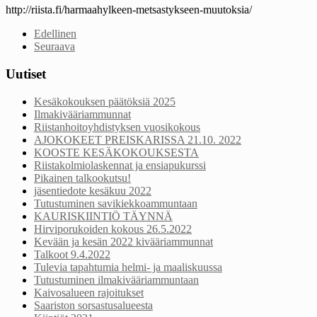
http://riista.fi/harmaahylkeen-metsastykseen-muutoksia/
Edellinen
Seuraava
Uutiset
Kesäkokouksen päätöksiä 2025
Ilmakivääriammunnat
Riistanhoitoyhdistyksen vuosikokous
AJOKOKEET PREISKARISSA 21.10. 2022
KOOSTE KESÄKOKOUKSESTA
Riistakolmiolaskennat ja ensiapukurssi
Pikainen talkookutsu!
jäsentiedote kesäkuu 2022
Tutustuminen savikiekkoammuntaan
KAURISKIINTIÖ TÄYNNÄ
Hirviporukoiden kokous 26.5.2022
Kevään ja kesän 2022 kivääriammunnat
Talkoot 9.4.2022
Tulevia tapahtumia helmi- ja maaliskuussa
Tutustuminen ilmakivääriammuntaan
Kaivosalueen rajoitukset
Saariston sorsastusalueesta