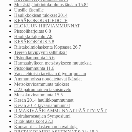
Metsästäjätutkintokoulutus tänään 15.8!
Uusille jäsenille
Haulikkokisan tulokset 2014
KESÄKOKOUSTIEDOTE
ELOKUUN HIRVIAMMUNNAT
Pistooliharjoitus 6.8
Haulikkokilpailu 7.8
KESÄKOKOUS 5.8
Riistakolmiolaskenta Kopsassa 26.7
Teeren talvipyynti sallituksi?
Pistooliammunta 25.6
Harmaahylkeen metsästykseen muutoksia
Pistooliammunta 11.6
Vapaaehtoisia tarvitaan öljyntorjuntaan
Ammunnoissa noudatettavat ikärajat
Metsokuvioammunta tulokset
.223 patruunoiden takaisinveto
Metsokuvioammunta 15.5
Kesän 2014 haulikkoammunnat
Kesän 2014 kivääriammunnat
ILMAKIVÄÄRIAMMUNNAT PÄÄTTYIVÄT
Koiraharrastajien Symposiumi
Ruokintatalkoot 22.3
Kopsan riistalaskennan havaintoja
RIISTAKOLMIOLASKENNAT 9.2 ja 15.2