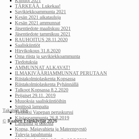
Kiintiöt 2021
TÄRKEÄÄ. Lukekaa!
Savikiekkoammunta 2021
Kesän 2021 aikatauluja
Kesän 2021 ammunnat
Jäsentiedote maaliskuu 2021
Jäsentiedote tammikuu 2021
RAUHOITUS 28.11.2020
Saaliskiintiöt
Hirvikokous 31.8.2020
Oma riista ja savikiekkoammunta
Tiedotuksia
AMMUNNAT ALKAVAT!
ILMAKIVÄÄRIAMMUNNAT PERUTAAN
Riistakolmiolaskenta Kopsassa
Riistakolmiolaskenta Pyhännällä
Talkoot Kopsassa 8.2.2020
Peijaiset 29.11. 2019
Muuoksia saaliskiintiöihin
Smitissä lampaita
Takaisin ylös
Tiedoksi Vapepan peruskurssi
Käsiaseammunta 26.8.2019
©
Raahen Eränkävijät 2026
Lampaita ja talkoita
Kopsa, Majavahieta ja Mateenpyrstö
Tulevia tapahtumia