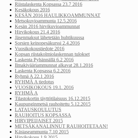
Riistalaskenta Kopsassa 23.7 2016
Kesäkokous 2016
KESÄN 2016 HAULIKKOAMMUNNAT
Metsokuvioammunta 12.5.2016
Kesän 2016 hirvikuvioammunnat
Hirvikokous 21.4 2016
Jäsenmaksut lähetetään huhtikuussa
Sorsien keinopesäkurssi 2.4.2016
Vuosikokoustiedote 2016
Kopsan riistakolmiolaskennan tulokset
Laskenta Pyhännällä 6.2 2016
Ilmakivääriammunnat alkavat 28.1.2016
Laskenta Kopsassa 6.2.2016
Ryhmä A 22.1 2016
RYHMÄ A tiedotus
VUOSIKOKOUS 19.1. 2016
RYHMÄ A
Tilastokortin täyttötilaisuus 16.12.2015
Kaupunginmetsä rauhoitettu 5.12.2015
LATAUSKOULUTUS
RAUHOITUS KOPSASSA
HIRVIPEIJAISET 2015
METSÄKANALINNUT RAUHOITETAAN!
Käsiaseammunta 7.10 2015
Hirvikokous 1.9 2015