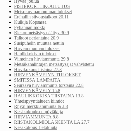
Hyvää joulua
PISTEKORTTIKOULUTUS
Metsokuvioammunnan tulokset
Erähallin siivoustalkoot 20.11
Kulkija Kopsassa
Pyhännän mökki
Riekonmetsästys päättyy 30.9
Talkoot perjantaina 20.9
Susipuhelin muuttaa nettiin
Hirviammunnan tulokset
Haulikkokisan tulokset
Viimeinen hirviammunta 29.8
Metsäkanalintujen metsästysajat vahvistettu
Hirvikokous tiistaina 27.8
HIRVENKÄVELYN TULOKSET
SMITISSÄ LAMPAITA
Seuraava hirviammunta torstaina 22.8
HIRVENKÄVELY 15.8
HAULIKKOKISA TIISTAINA 13.8
Yhteispyyntialueen kiintiöt
Rhy:n merkkiammunta la 3.8
Kesäkokouksen pöytäkirja
HIRVIAMMUNTA 8.8
RIISTAKOLMIOLASKENTA LA 27.7
Kesäkokous 1.elokuuta