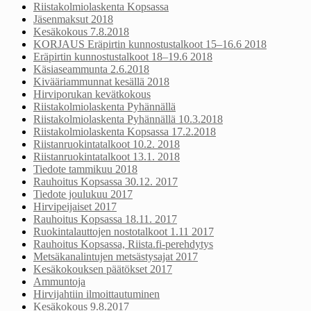
Riistakolmiolaskenta Kopsassa
Jäsenmaksut 2018
Kesäkokous 7.8.2018
KORJAUS Eräpirtin kunnostustalkoot 15–16.6 2018
Eräpirtin kunnostustalkoot 18–19.6 2018
Käsiaseammunta 2.6.2018
Kivääriammunnat kesällä 2018
Hirviporukan kevätkokous
Riistakolmiolaskenta Pyhännällä
Riistakolmiolaskenta Pyhännällä 10.3.2018
Riistakolmiolaskenta Kopsassa 17.2.2018
Riistanruokintatalkoot 10.2. 2018
Riistanruokintatalkoot 13.1. 2018
Tiedote tammikuu 2018
Rauhoitus Kopsassa 30.12. 2017
Tiedote joulukuu 2017
Hirvipeijaiset 2017
Rauhoitus Kopsassa 18.11. 2017
Ruokintalauttojen nostotalkoot 1.11 2017
Rauhoitus Kopsassa, Riista.fi-perehdytys
Metsäkanalintujen metsästysajat 2017
Kesäkokouksen päätökset 2017
Ammuntoja
Hirvijahtiin ilmoittautuminen
Kesäkokous 9.8.2017