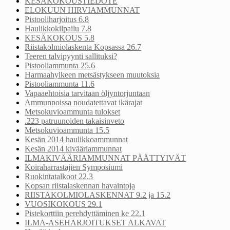
KESÄKOKOUSTIEDOTE
ELOKUUN HIRVIAMMUNNAT
Pistooliharjoitus 6.8
Haulikkokilpailu 7.8
KESÄKOKOUS 5.8
Riistakolmiolaskenta Kopsassa 26.7
Teeren talvipyynti sallituksi?
Pistooliammunta 25.6
Harmaahylkeen metsästykseen muutoksia
Pistooliammunta 11.6
Vapaaehtoisia tarvitaan öljyntorjuntaan
Ammunnoissa noudatettavat ikärajat
Metsokuvioammunta tulokset
.223 patruunoiden takaisinveto
Metsokuvioammunta 15.5
Kesän 2014 haulikkoammunnat
Kesän 2014 kivääriammunnat
ILMAKIVÄÄRIAMMUNNAT PÄÄTTYIVÄT
Koiraharrastajien Symposiumi
Ruokintatalkoot 22.3
Kopsan riistalaskennan havaintoja
RIISTAKOLMIOLASKENNAT 9.2 ja 15.2
VUOSIKOKOUS 29.1
Pistekorttiin perehdyttäminen ke 22.1
ILMA-ASEHARJOITUKSET ALKAVAT