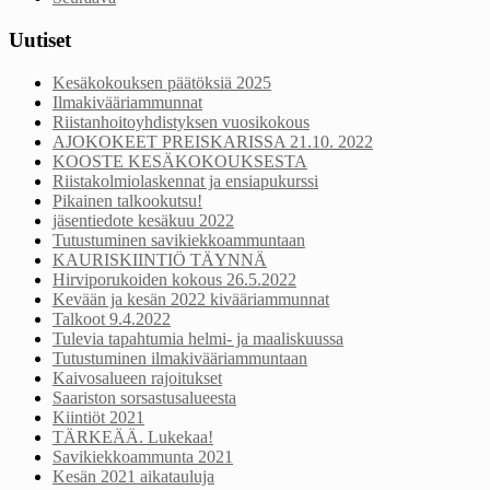
Uutiset
Kesäkokouksen päätöksiä 2025
Ilmakivääriammunnat
Riistanhoitoyhdistyksen vuosikokous
AJOKOKEET PREISKARISSA 21.10. 2022
KOOSTE KESÄKOKOUKSESTA
Riistakolmiolaskennat ja ensiapukurssi
Pikainen talkookutsu!
jäsentiedote kesäkuu 2022
Tutustuminen savikiekkoammuntaan
KAURISKIINTIÖ TÄYNNÄ
Hirviporukoiden kokous 26.5.2022
Kevään ja kesän 2022 kivääriammunnat
Talkoot 9.4.2022
Tulevia tapahtumia helmi- ja maaliskuussa
Tutustuminen ilmakivääriammuntaan
Kaivosalueen rajoitukset
Saariston sorsastusalueesta
Kiintiöt 2021
TÄRKEÄÄ. Lukekaa!
Savikiekkoammunta 2021
Kesän 2021 aikatauluja