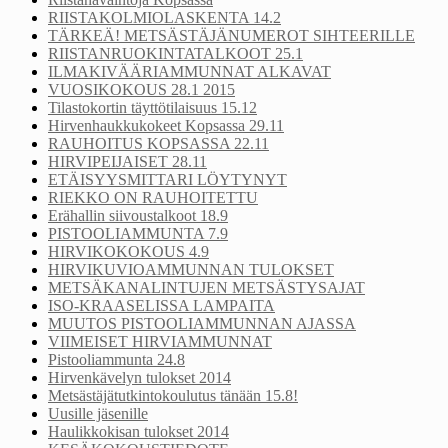
RIISTAKOLMIOLASKENTA 14.2
TÄRKEÄ! METSÄSTÄJÄNUMEROT SIHTEERILLE
RIISTANRUOKINTATALKOOT 25.1
ILMAKIVÄÄRIAMMUNNAT ALKAVAT
VUOSIKOKOUS 28.1 2015
Tilastokortin täyttötilaisuus 15.12
Hirvenhaukkukokeet Kopsassa 29.11
RAUHOITUS KOPSASSA 22.11
HIRVIPEIJAISET 28.11
ETÄISYYSMITTARI LÖYTYNYT
RIEKKO ON RAUHOITETTU
Erähallin siivoustalkoot 18.9
PISTOOLIAMMUNTA 7.9
HIRVIKOKOKOUS 4.9
HIRVIKUVIOAMMUNNAN TULOKSET
METSÄKANALINTUJEN METSÄSTYSAJAT
ISO-KRAASELISSA LAMPAITA
MUUTOS PISTOOLIAMMUNNAN AJASSA
VIIMEISET HIRVIAMMUNNAT
Pistooliammunta 24.8
Hirvenkävelyn tulokset 2014
Metsästäjätutkintokoulutus tänään 15.8!
Uusille jäsenille
Haulikkokisan tulokset 2014