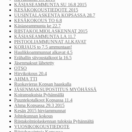
KÄSIASEAMMUNTA SU 16.8 2015
KESÄKOKOUSTIEDOTE 2015
UUSINTALASKENTA KOPSASSA 28.7
KESÄKOKOUS TO 6.8
Käsiaseammunta ke 22.7
RIISTAKOLMIOLASKENNAT 2015
KÄSIASEAMMUNTA LA 11.7
PISTOOLIAMMUNNAT ALKAVAT
KORJAUS to 7.5 ammuntaan!
Haulikkoammunnat alkavat 4.5
Erähallin siivoustalkoot la 16.5
Jäsenmaksut lähetetty
OTSO
Hirvikokous 20.4
AHMA TTI
Ruokavieras Kopsan haaskalla
JÄSENMAKSUPOSTITUS MYÖHÄSSÄ
Koiransukuisia Pyhännällä
Puuntekotalkoot Kopsassa 11.4
Ahma Kopsassa 29.3 2015
Kesän 2015 hirviammunnat
Johtokunnan kokous
Riistakolmiolaskennan tuloksia Pyhännältä
VUOSIKOKOUSTIEDOTE
Riistahavaintoja Kopsassa