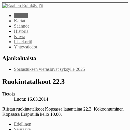
Etusivu
Kartat
Säännöt
Historia
Kuvia
Pistekortti
Yhteystiedot
Ajankohtaista
Sorsastuksen vierasluvat syksylle 2025
Ruokintatalkoot 22.3
Tietoja
Luotu: 16.03.2014
Riistan ruokintatalkoot Kopsassa lauantaina 22.3. Kokoontuminen
Kopsassa Eräpirtillä kello 10.00.
Edellinen
Seuraava