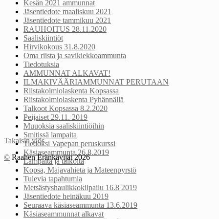
Kesän 2021 ammunnat
Jäsentiedote maaliskuu 2021
Jäsentiedote tammikuu 2021
RAUHOITUS 28.11.2020
Saaliskiintiöt
Hirvikokous 31.8.2020
Oma riista ja savikiekkoammunta
Tiedotuksia
AMMUNNAT ALKAVAT!
ILMAKIVÄÄRIAMMUNNAT PERUTAAN
Riistakolmiolaskenta Kopsassa
Riistakolmiolaskenta Pyhännällä
Talkoot Kopsassa 8.2.2020
Peijaiset 29.11. 2019
Muuoksia saaliskiintiöihin
Smitissä lampaita
Takaisin ylös
Tiedoksi Vapepan peruskurssi
Käsiaseammunta 26.8.2019
©
Raahen Eränkävijät 2026
Lampaita ja talkoita
Kopsa, Majavahieta ja Mateenpyrstö
Tulevia tapahtumia
Metsästyshaulikkokilpailu 16.8 2019
Jäsentiedote heinäkuu 2019
Seuraava käsiaseammunta 13.6.2019
Käsiaseammunnat alkavat