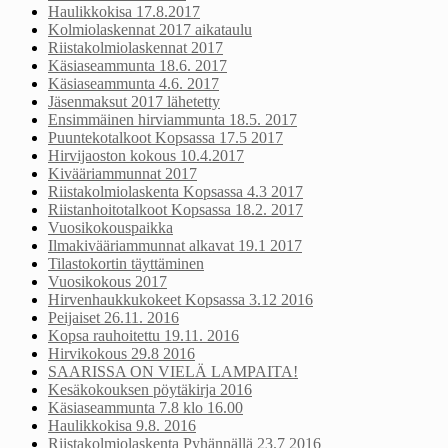
Haulikkokisa 17.8.2017
Kolmiolaskennat 2017 aikataulu
Riistakolmiolaskennat 2017
Käsiaseammunta 18.6. 2017
Käsiaseammunta 4.6. 2017
Jäsenmaksut 2017 lähetetty
Ensimmäinen hirviammunta 18.5. 2017
Puuntekotalkoot Kopsassa 17.5 2017
Hirvijaoston kokous 10.4.2017
Kivääriammunnat 2017
Riistakolmiolaskenta Kopsassa 4.3 2017
Riistanhoitotalkoot Kopsassa 18.2. 2017
Vuosikokouspaikka
Ilmakivääriammunnat alkavat 19.1 2017
Tilastokortin täyttäminen
Vuosikokous 2017
Hirvenhaukkukokeet Kopsassa 3.12 2016
Peijaiset 26.11. 2016
Kopsa rauhoitettu 19.11. 2016
Hirvikokous 29.8 2016
SAARISSA ON VIELÄ LAMPAITA!
Kesäkokouksen pöytäkirja 2016
Käsiaseammunta 7.8 klo 16.00
Haulikkokisa 9.8. 2016
Riistakolmiolaskenta Pyhännällä 23.7 2016