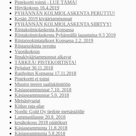
Pistekortti toimii - LUE TÄMÄ!
Hirvikokous 16.4.2019
PYHÄNNÄN KOLMIOLASKENTA PERUTTU!
Kesän 2019 kivääriammunnat
PYHÄNNÄN KOLMIOLASKENTA SIIRTYY!
Riistakolmiolaskenta Kopsassa
Riistakolmiolaskenta Pyhännällä lauantaina 9.3 2019
Riistaruokintatalkoot Kopsassa 2.2. 2019
Riistaruokinta peruttu
Vuosikokous
Ilmakivääriammunnat alkavat
TÄRKEÄ! PISTEKORTISTA!
Peijaiset 30.11.2018
Rauhoitus Kopsassa 17.11.2018
Pistekortti ei toimi
Muutos teeren saaliskiintiöön
Käsiaseammunnat 7.10. 2018
Käsiaseammunnat 5.9. 2018
Metsästysajat
Kiilun rata-alue
Nordic Gold Oy tiedote metsästäjille
Lammastilanne 20.8. 2018
kesäkokous 2018 päätökset
Käsiaseammunta 11.8.2018
Käsiaseammunta 5.8.2018