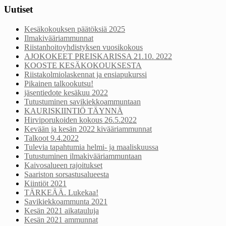
Uutiset
Kesäkokouksen päätöksiä 2025
Ilmakivääriammunnat
Riistanhoitoyhdistyksen vuosikokous
AJOKOKEET PREISKARISSA 21.10. 2022
KOOSTE KESÄKOKOUKSESTA
Riistakolmiolaskennat ja ensiapukurssi
Pikainen talkookutsu!
jäsentiedote kesäkuu 2022
Tutustuminen savikiekkoammuntaan
KAURISKIINTIÖ TÄYNNÄ
Hirviporukoiden kokous 26.5.2022
Kevään ja kesän 2022 kivääriammunnat
Talkoot 9.4.2022
Tulevia tapahtumia helmi- ja maaliskuussa
Tutustuminen ilmakivääriammuntaan
Kaivosalueen rajoitukset
Saariston sorsastusalueesta
Kiintiöt 2021
TÄRKEÄÄ. Lukekaa!
Savikiekkoammunta 2021
Kesän 2021 aikatauluja
Kesän 2021 ammunnat