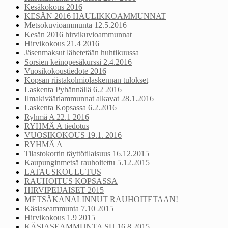
Kesäkokous 2016
KESÄN 2016 HAULIKKOAMMUNNAT
Metsokuvioammunta 12.5.2016
Kesän 2016 hirvikuvioammunnat
Hirvikokous 21.4 2016
Jäsenmaksut lähetetään huhtikuussa
Sorsien keinopesäkurssi 2.4.2016
Vuosikokoustiedote 2016
Kopsan riistakolmiolaskennan tulokset
Laskenta Pyhännällä 6.2 2016
Ilmakivääriammunnat alkavat 28.1.2016
Laskenta Kopsassa 6.2.2016
Ryhmä A 22.1 2016
RYHMÄ A tiedotus
VUOSIKOKOUS 19.1. 2016
RYHMÄ A
Tilastokortin täyttötilaisuus 16.12.2015
Kaupunginmetsä rauhoitettu 5.12.2015
LATAUSKOULUTUS
RAUHOITUS KOPSASSA
HIRVIPEIJAISET 2015
METSÄKANALINNUT RAUHOITETAAN!
Käsiaseammunta 7.10 2015
Hirvikokous 1.9 2015
KÄSIASEAMMUNTA SU 16.8 2015