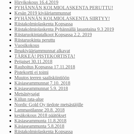
Hirvikokous 16.4.2019
PYHÄNNÄN KOLMIOLASKENTA PERUTTU!
Kesän 2019 kivääriammunnat
PYHÄNNÄN KOLMIOLASKENTA SIIRTYY!
Riistakolmiolaskenta Kopsassa
Riistakolmiolaskenta Pyhännällä lauantaina 9.3 2019
Riistaruokintatalkoot Kopsassa 2.2. 2019
Riistaruokinta peruttu
Vuosikokous
Ilmakivääriammunnat alkavat
TÄRKEÄ! PISTEKORTISTA!
Peijaiset 30.11.2018
Rauhoitus Kopsassa 17.11.2018
Pistekortti ei toimi
Muutos teeren saaliskiintiöön
Käsiaseammunnat 7.10. 2018
Käsiaseammunnat 5.9. 2018
Metsästysajat
Kiilun rata-alue
Nordic Gold Oy tiedote metsästäjille
Lammastilanne 20.8. 2018
kesäkokous 2018 päätökset
Käsiaseammunta 11.8.2018
Käsiaseammunta 5.8.2018
Riistakolmiolaskenta Kopsassa