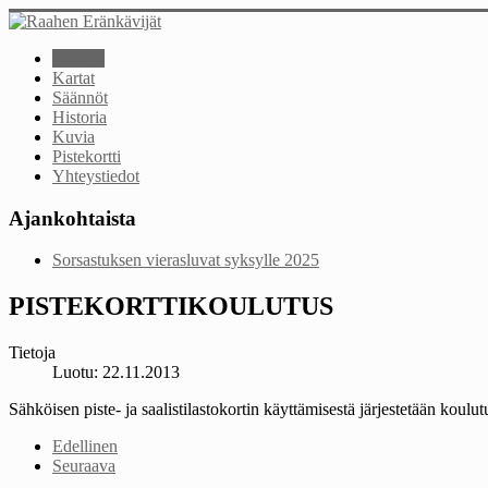
Etusivu
Kartat
Säännöt
Historia
Kuvia
Pistekortti
Yhteystiedot
Ajankohtaista
Sorsastuksen vierasluvat syksylle 2025
PISTEKORTTIKOULUTUS
Tietoja
Luotu: 22.11.2013
Sähköisen piste- ja saalistilastokortin käyttämisestä järjestetään ko
Edellinen
Seuraava