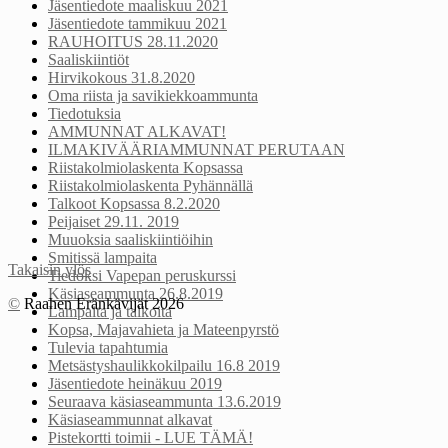
Jäsentiedote maaliskuu 2021
Jäsentiedote tammikuu 2021
RAUHOITUS 28.11.2020
Saaliskiintiöt
Hirvikokous 31.8.2020
Oma riista ja savikiekkoammunta
Tiedotuksia
AMMUNNAT ALKAVAT!
ILMAKIVÄÄRIAMMUNNAT PERUTAAN
Riistakolmiolaskenta Kopsassa
Riistakolmiolaskenta Pyhännällä
Talkoot Kopsassa 8.2.2020
Peijaiset 29.11. 2019
Muuoksia saaliskiintiöihin
Smitissä lampaita
Takaisin ylös
Tiedoksi Vapepan peruskurssi
Käsiaseammunta 26.8.2019
©
Raahen Eränkävijät 2026
Lampaita ja talkoita
Kopsa, Majavahieta ja Mateenpyrstö
Tulevia tapahtumia
Metsästyshaulikkokilpailu 16.8 2019
Jäsentiedote heinäkuu 2019
Seuraava käsiaseammunta 13.6.2019
Käsiaseammunnat alkavat
Pistekortti toimii - LUE TÄMÄ!