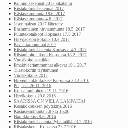
Kolmiolaskennat 2017 aikataulu
Riistakolmiolaskennat 2017
Käsiaseammunta 18.6. 2017
Käsiaseammunta 4.6. 2017
Jäsenmaksut 2017 lähetetty
Ensimmäinen hirviammunta 18.5. 2017
Puuntekotalkoot Kopsassa 17.5 2017
Hirvijaoston kokous 10.4.2017
Kivääriammunnat 2017
Riistakolmiolaskenta Kopsassa 4.3 2017
Riistanhoitotalkoot Kopsassa 18.2. 2017
Vuosikokouspaikka
Ilmakivääriammunnat alkavat 19.1 2017
Tilastokortin täyttäminen
Vuosikokous 2017
Hirvenhaukkukokeet Kopsassa 3.12 2016
Peijaiset 26.11. 2016
Kopsa rauhoitettu 19.11. 2016
Hirvikokous 29.8 2016
SAARISSA ON VIELÄ LAMPAITA!
Kesäkokouksen pöytäkirja 2016
Käsiaseammunta 7.8 klo 16.00
Haulikkokisa 9.8. 2016
Riistakolmiolaskenta Pyhännällä 23.7 2016
Riistalaskenta Kopsassa 23.7 2016