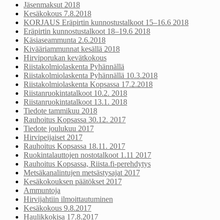
Jäsenmaksut 2018
Kesäkokous 7.8.2018
KORJAUS Eräpirtin kunnostustalkoot 15–16.6 2018
Eräpirtin kunnostustalkoot 18–19.6 2018
Käsiaseammunta 2.6.2018
Kivääriammunnat kesällä 2018
Hirviporukan kevätkokous
Riistakolmiolaskenta Pyhännällä
Riistakolmiolaskenta Pyhännällä 10.3.2018
Riistakolmiolaskenta Kopsassa 17.2.2018
Riistanruokintatalkoot 10.2. 2018
Riistanruokintatalkoot 13.1. 2018
Tiedote tammikuu 2018
Rauhoitus Kopsassa 30.12. 2017
Tiedote joulukuu 2017
Hirvipeijaiset 2017
Rauhoitus Kopsassa 18.11. 2017
Ruokintalauttojen nostotalkoot 1.11 2017
Rauhoitus Kopsassa, Riista.fi-perehdytys
Metsäkanalintujen metsästysajat 2017
Kesäkokouksen päätökset 2017
Ammuntoja
Hirvijahtiin ilmoittautuminen
Kesäkokous 9.8.2017
Haulikkokisa 17.8.2017