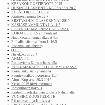
KESÄKOKOUSTIEDOTE 2015
UUSINTALASKENTA KOPSASSA 28.7
KESÄKOKOUS TO 6.8
Käsiaseammunta ke 22.7
RIISTAKOLMIOLASKENNAT 2015
KÄSIASEAMMUNTA LA 11.7
PISTOOLIAMMUNNAT ALKAVAT
KORJAUS to 7.5 ammuntaan!
Haulikkoammunnat alkavat 4.5
Erähallin siivoustalkoot la 16.5
Jäsenmaksut lähetetty
OTSO
Hirvikokous 20.4
AHMA TTI
Ruokavieras Kopsan haaskalla
JÄSENMAKSUPOSTITUS MYÖHÄSSÄ
Koiransukuisia Pyhännällä
Puuntekotalkoot Kopsassa 11.4
Ahma Kopsassa 29.3 2015
Kesän 2015 hirviammunnat
Johtokunnan kokous
Riistakolmiolaskennan tuloksia Pyhännältä
VUOSIKOKOUSTIEDOTE
Riistahavaintoja Kopsassa
RIISTAKOLMIOLASKENTA 14.2