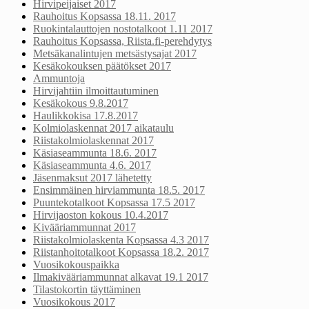
Hirvipeijaiset 2017
Rauhoitus Kopsassa 18.11. 2017
Ruokintalauttojen nostotalkoot 1.11 2017
Rauhoitus Kopsassa, Riista.fi-perehdytys
Metsäkanalintujen metsästysajat 2017
Kesäkokouksen päätökset 2017
Ammuntoja
Hirvijahtiin ilmoittautuminen
Kesäkokous 9.8.2017
Haulikkokisa 17.8.2017
Kolmiolaskennat 2017 aikataulu
Riistakolmiolaskennat 2017
Käsiaseammunta 18.6. 2017
Käsiaseammunta 4.6. 2017
Jäsenmaksut 2017 lähetetty
Ensimmäinen hirviammunta 18.5. 2017
Puuntekotalkoot Kopsassa 17.5 2017
Hirvijaoston kokous 10.4.2017
Kivääriammunnat 2017
Riistakolmiolaskenta Kopsassa 4.3 2017
Riistanhoitotalkoot Kopsassa 18.2. 2017
Vuosikokouspaikka
Ilmakivääriammunnat alkavat 19.1 2017
Tilastokortin täyttäminen
Vuosikokous 2017