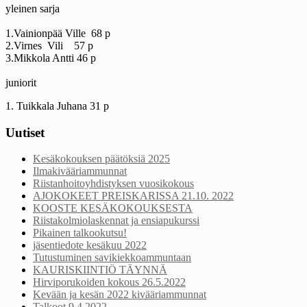
yleinen sarja
1.Vainionpää Ville 68 p
2.Virnes Vili 57 p
3.Mikkola Antti 46 p
juniorit
1. Tuikkala Juhana 31 p
Uutiset
Kesäkokouksen päätöksiä 2025
Ilmakivääriammunnat
Riistanhoitoyhdistyksen vuosikokous
AJOKOKEET PREISKARISSA 21.10. 2022
KOOSTE KESÄKOKOUKSESTA
Riistakolmiolaskennat ja ensiapukurssi
Pikainen talkookutsu!
jäsentiedote kesäkuu 2022
Tutustuminen savikiekkoammuntaan
KAURISKIINTIÖ TÄYNNÄ
Hirviporukoiden kokous 26.5.2022
Kevään ja kesän 2022 kivääriammunnat
Talkoot 9.4.2022