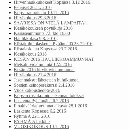
Hirvenhaukkukokeet Kopsassa 3.12 2016
Peijaiset 26.11. 2016
Kopsa rauhoitettu 19.11. 2016
Hirvikokous 29.8 2016
SAARISSA ON VIELÄ LAMPAITA!
Kesäkokouksen pöytäkirja 2016
Käsiaseammunta 7.8 klo 16.00
Haulikkokisa 9.8. 2016
Riistakolmiolaskenta Pyhännällä 23.7 2016
Riistalaskenta Kopsassa 23.7 2016
Kesäkokous 2016
KESÄN 2016 HAULIKKOAMMUNNAT
Metsokuvioammunta 12.5.2016
Kesän 2016 hirvikuvioammunnat
Hirvikokous 21.4 2016
Jäsenmaksut lähetetään huhtikuussa
Sorsien keinopesäkurssi 2.4.2016
Vuosikokoustiedote 2016
Kopsan riistakolmiolaskennan tulokset
Laskenta Pyhännällä 6.2 2016
Ilmakivääriammunnat alkavat 28.1.2016
Laskenta Kopsassa 6.2.2016
Ryhmä A 22.1 2016
RYHMÄ A tiedotus
VUOSIKOKOUS 19.1. 2016