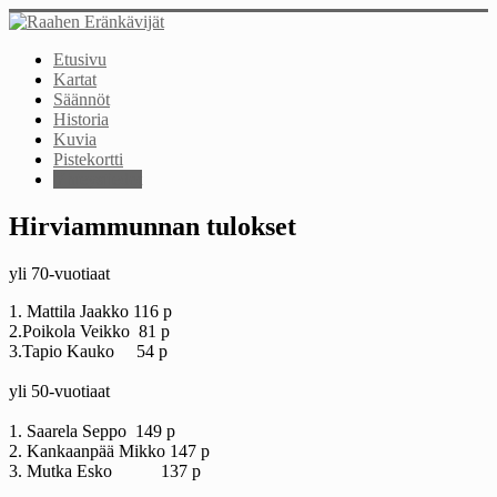
Etusivu
Kartat
Säännöt
Historia
Kuvia
Pistekortti
Yhteystiedot
Hirviammunnan tulokset
yli 70-vuotiaat
1. Mattila Jaakko 116 p
2.Poikola Veikko 81 p
3.Tapio Kauko 54 p
yli 50-vuotiaat
1. Saarela Seppo 149 p
2. Kankaanpää Mikko 147 p
3. Mutka Esko 137 p