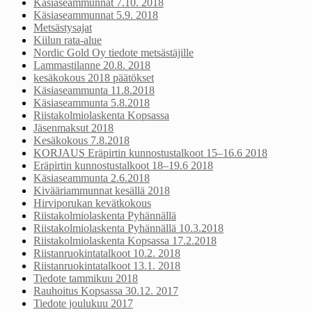
Käsiaseammunnat 7.10. 2018
Käsiaseammunnat 5.9. 2018
Metsästysajat
Kiilun rata-alue
Nordic Gold Oy tiedote metsästäjille
Lammastilanne 20.8. 2018
kesäkokous 2018 päätökset
Käsiaseammunta 11.8.2018
Käsiaseammunta 5.8.2018
Riistakolmiolaskenta Kopsassa
Jäsenmaksut 2018
Kesäkokous 7.8.2018
KORJAUS Eräpirtin kunnostustalkoot 15–16.6 2018
Eräpirtin kunnostustalkoot 18–19.6 2018
Käsiaseammunta 2.6.2018
Kivääriammunnat kesällä 2018
Hirviporukan kevätkokous
Riistakolmiolaskenta Pyhännällä
Riistakolmiolaskenta Pyhännällä 10.3.2018
Riistakolmiolaskenta Kopsassa 17.2.2018
Riistanruokintatalkoot 10.2. 2018
Riistanruokintatalkoot 13.1. 2018
Tiedote tammikuu 2018
Rauhoitus Kopsassa 30.12. 2017
Tiedote joulukuu 2017