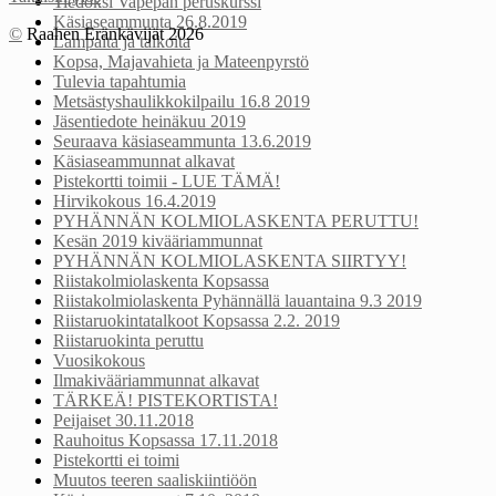
Tiedoksi Vapepan peruskurssi
Käsiaseammunta 26.8.2019
©
Raahen Eränkävijät 2026
Lampaita ja talkoita
Kopsa, Majavahieta ja Mateenpyrstö
Tulevia tapahtumia
Metsästyshaulikkokilpailu 16.8 2019
Jäsentiedote heinäkuu 2019
Seuraava käsiaseammunta 13.6.2019
Käsiaseammunnat alkavat
Pistekortti toimii - LUE TÄMÄ!
Hirvikokous 16.4.2019
PYHÄNNÄN KOLMIOLASKENTA PERUTTU!
Kesän 2019 kivääriammunnat
PYHÄNNÄN KOLMIOLASKENTA SIIRTYY!
Riistakolmiolaskenta Kopsassa
Riistakolmiolaskenta Pyhännällä lauantaina 9.3 2019
Riistaruokintatalkoot Kopsassa 2.2. 2019
Riistaruokinta peruttu
Vuosikokous
Ilmakivääriammunnat alkavat
TÄRKEÄ! PISTEKORTISTA!
Peijaiset 30.11.2018
Rauhoitus Kopsassa 17.11.2018
Pistekortti ei toimi
Muutos teeren saaliskiintiöön