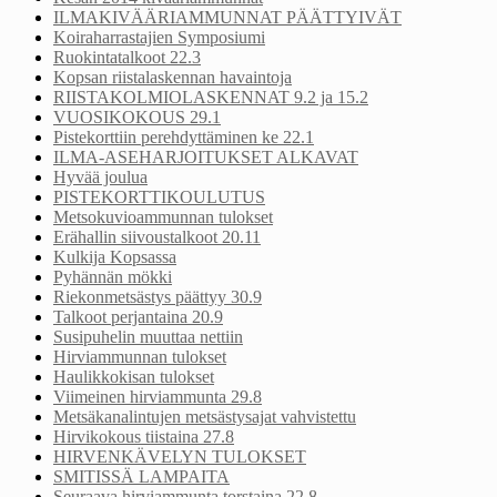
ILMAKIVÄÄRIAMMUNNAT PÄÄTTYIVÄT
Koiraharrastajien Symposiumi
Ruokintatalkoot 22.3
Kopsan riistalaskennan havaintoja
RIISTAKOLMIOLASKENNAT 9.2 ja 15.2
VUOSIKOKOUS 29.1
Pistekorttiin perehdyttäminen ke 22.1
ILMA-ASEHARJOITUKSET ALKAVAT
Hyvää joulua
PISTEKORTTIKOULUTUS
Metsokuvioammunnan tulokset
Erähallin siivoustalkoot 20.11
Kulkija Kopsassa
Pyhännän mökki
Riekonmetsästys päättyy 30.9
Talkoot perjantaina 20.9
Susipuhelin muuttaa nettiin
Hirviammunnan tulokset
Haulikkokisan tulokset
Viimeinen hirviammunta 29.8
Metsäkanalintujen metsästysajat vahvistettu
Hirvikokous tiistaina 27.8
HIRVENKÄVELYN TULOKSET
SMITISSÄ LAMPAITA
Seuraava hirviammunta torstaina 22.8