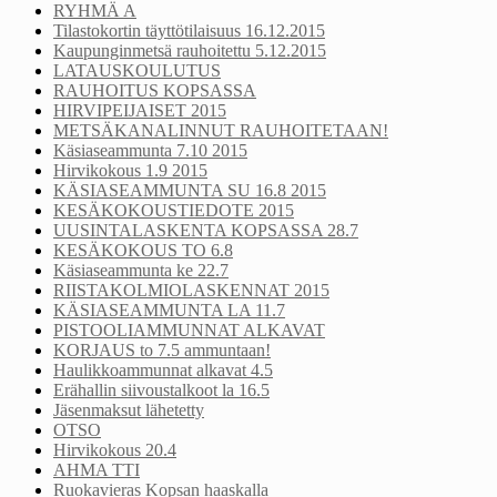
RYHMÄ A
Tilastokortin täyttötilaisuus 16.12.2015
Kaupunginmetsä rauhoitettu 5.12.2015
LATAUSKOULUTUS
RAUHOITUS KOPSASSA
HIRVIPEIJAISET 2015
METSÄKANALINNUT RAUHOITETAAN!
Käsiaseammunta 7.10 2015
Hirvikokous 1.9 2015
KÄSIASEAMMUNTA SU 16.8 2015
KESÄKOKOUSTIEDOTE 2015
UUSINTALASKENTA KOPSASSA 28.7
KESÄKOKOUS TO 6.8
Käsiaseammunta ke 22.7
RIISTAKOLMIOLASKENNAT 2015
KÄSIASEAMMUNTA LA 11.7
PISTOOLIAMMUNNAT ALKAVAT
KORJAUS to 7.5 ammuntaan!
Haulikkoammunnat alkavat 4.5
Erähallin siivoustalkoot la 16.5
Jäsenmaksut lähetetty
OTSO
Hirvikokous 20.4
AHMA TTI
Ruokavieras Kopsan haaskalla