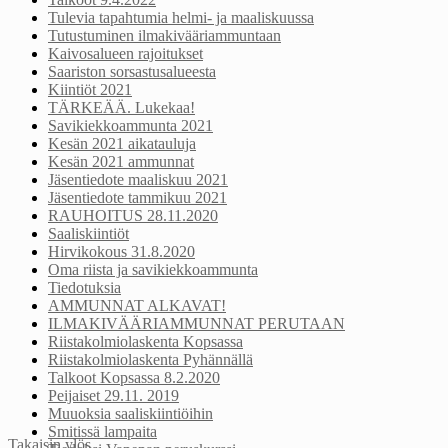
Tulevia tapahtumia helmi- ja maaliskuussa
Tutustuminen ilmakivääriammuntaan
Kaivosalueen rajoitukset
Saariston sorsastusalueesta
Kiintiöt 2021
TÄRKEÄÄ. Lukekaa!
Savikiekkoammunta 2021
Kesän 2021 aikatauluja
Kesän 2021 ammunnat
Jäsentiedote maaliskuu 2021
Jäsentiedote tammikuu 2021
RAUHOITUS 28.11.2020
Saaliskiintiöt
Hirvikokous 31.8.2020
Oma riista ja savikiekkoammunta
Tiedotuksia
AMMUNNAT ALKAVAT!
ILMAKIVÄÄRIAMMUNNAT PERUTAAN
Riistakolmiolaskenta Kopsassa
Riistakolmiolaskenta Pyhännällä
Talkoot Kopsassa 8.2.2020
Peijaiset 29.11. 2019
Muuoksia saaliskiintiöihin
Smitissä lampaita
Takaisin ylös