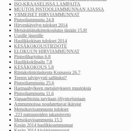
ISO-KRAASELISSA LAMPAITA
MUUTOS PISTOOLIAMMUNNAN AJASSA
VIIMEISET HIRVIAMMUNNAT
Pistooliammunta 24.8
Hirvenkävelyn tulokset 2014
Metsästäjätutkintokoulutus tänään 15.8!
Uusille jäsenille
Haulikkokisan tulokset 2014
KESÄKOKOUSTIEDOTE
ELOKUUN HIRVIAMMUNNAT
Pistooliharjoitus 6.8
Haulikkokilpailu 7.8
KESÄKOKOUS 5.8
Riistakolmiolaskenta Kopsassa 26.7
Teeren talvipyynti sallituksi?
Pistooliammunta 25.6
Harmaahylkeen metsästykseen muutoksia
Pistooliammunta 11.6
Vapaaehtoisia tarvitaan öljyntorjuntaan
Ammunnoissa noudatettavat ikärajat
Metsokuvioammunta tulokset
.223 patruunoiden takaisinveto
Metsokuvioammunta 15.5
Kesän 2014 haulikkoammunnat
Kesän 2014 kivääriammunnat