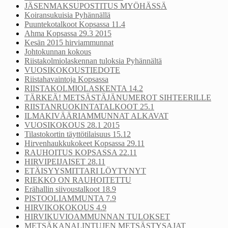
JÄSENMAKSUPOSTITUS MYÖHÄSSÄ
Koiransukuisia Pyhännällä
Puuntekotalkoot Kopsassa 11.4
Ahma Kopsassa 29.3 2015
Kesän 2015 hirviammunnat
Johtokunnan kokous
Riistakolmiolaskennan tuloksia Pyhännältä
VUOSIKOKOUSTIEDOTE
Riistahavaintoja Kopsassa
RIISTAKOLMIOLASKENTA 14.2
TÄRKEÄ! METSÄSTÄJÄNUMEROT SIHTEERILLE
RIISTANRUOKINTATALKOOT 25.1
ILMAKIVÄÄRIAMMUNNAT ALKAVAT
VUOSIKOKOUS 28.1 2015
Tilastokortin täyttötilaisuus 15.12
Hirvenhaukkukokeet Kopsassa 29.11
RAUHOITUS KOPSASSA 22.11
HIRVIPEIJAISET 28.11
ETÄISYYSMITTARI LÖYTYNYT
RIEKKO ON RAUHOITETTU
Erähallin siivoustalkoot 18.9
PISTOOLIAMMUNTA 7.9
HIRVIKOKOKOUS 4.9
HIRVIKUVIOAMMUNNAN TULOKSET
METSÄKANALINTUJEN METSÄSTYSAJAT