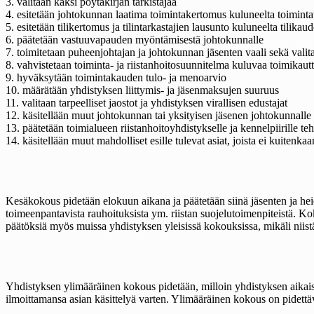
3. valitaan kaksi pöytäkirjan tarkistajaa
4. esitetään johtokunnan laatima toimintakertomus kuluneelta toimint
5. esitetään tilikertomus ja tilintarkastajien lausunto kuluneelta tilika
6. päätetään vastuuvapauden myöntämisestä johtokunnalle
7. toimitetaan puheenjohtajan ja johtokunnan jäsenten vaali sekä valitaa
8. vahvistetaan toiminta- ja riistanhoitosuunnitelma kuluvaa toimikaut
9. hyväksytään toimintakauden tulo- ja menoarvio
10. määrätään yhdistyksen liittymis- ja jäsenmaksujen suuruus
11. valitaan tarpeelliset jaostot ja yhdistyksen virallisen edustajat
12. käsitellään muut johtokunnan tai yksityisen jäsenen johtokunnalle
13. päätetään toimialueen riistanhoitoyhdistykselle ja kennelpiirille teh
14. käsitellään muut mahdolliset esille tulevat asiat, joista ei kuitenka
Kesäkokous pidetään elokuun aikana ja päätetään siinä jäsenten ja hei
toimeenpantavista rauhoituksista ym. riistan suojelutoimenpiteistä. K
päätöksiä myös muissa yhdistyksen yleisissä kokouksissa, mikäli niis
Yhdistyksen ylimääräinen kokous pidetään, milloin yhdistyksen aikaisemp
ilmoittamansa asian käsittelyä varten. Ylimääräinen kokous on pidett