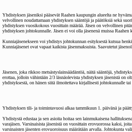
Yhdistyksen jäseniksi pääsevät Raahen kaupungin alueelta ne hyvämaine
velvollinen noudattamaan yhdistyksen sääntöjä ja päätöksiä sekä suo
yhdistyksen vuosikokous vuosittain määrää. Jäsen on velvollinen pitämää
yhdistyksen johtokunnalle. Jäsen ei voi olla jäsenenä muissa Raahen k
Kunniajäsenekseen voi yhdistys johtokunnan esityksestä kutsua henkilön
Kunniajäsenet ovat vapaat kaikista jäsenmaksuista. Saavutetut jäsenoi
Jäsenen, joka rikkoo metsästyslainsäädäntöä, näitä sääntöjä, yhdisty
erottaa, jolloin vähintään 2/3 läsnäolevista yhdistyksen jäsenistä on o
yhdistyksestä, on hänen siitä ilmoitettava kirjallisesti johtokunnalle t
Yhdistyksen tili- ja toimintavuosi alkaa tammikuun 1. päivänä ja päät
Yhdistystä edustaa ja sen asioita hoitaa sen lainmukaisena hallitukse
varajäsen. Varsinaisista jäsenistä on vuosittain erovuorossa kaksi, j
varsinaisten jäsenten erovuoroisuus määrätään arvalla. Johtokunta val