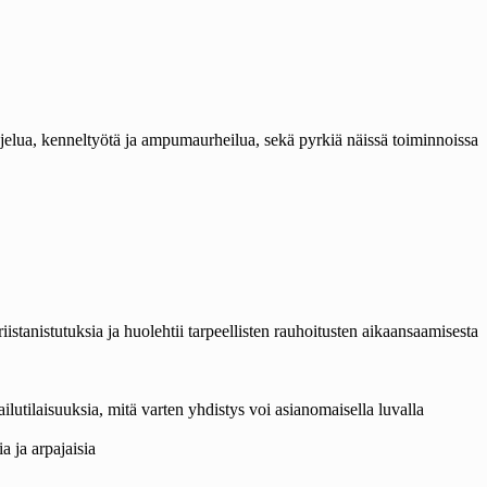
uojelua, kenneltyötä ja ampumaurheilua, sekä pyrkiä näissä toiminnoissa
riistanistutuksia ja huolehtii tarpeellisten rauhoitusten aikaansaamisesta
ilutilaisuuksia, mitä varten yhdistys voi asianomaisella luvalla
a ja arpajaisia