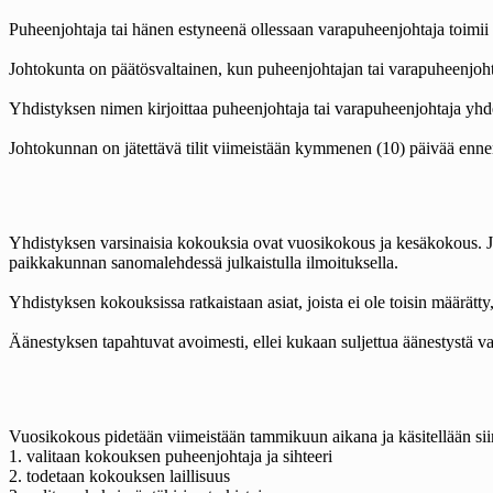
Puheenjohtaja tai hänen estyneenä ollessaan varapuheenjohtaja toimii
Johtokunta on päätösvaltainen, kun puheenjohtajan tai varapuheenjohta
Yhdistyksen nimen kirjoittaa puheenjohtaja tai varapuheenjohtaja yhde
Johtokunnan on jätettävä tilit viimeistään kymmenen (10) päivää ennen 
Yhdistyksen varsinaisia kokouksia ovat vuosikokous ja kesäkokous. Joht
paikkakunnan sanomalehdessä julkaistulla ilmoituksella.
Yhdistyksen kokouksissa ratkaistaan asiat, joista ei ole toisin määrätt
Äänestyksen tapahtuvat avoimesti, ellei kukaan suljettua äänestystä va
Vuosikokous pidetään viimeistään tammikuun aikana ja käsitellään siin
1. valitaan kokouksen puheenjohtaja ja sihteeri
2. todetaan kokouksen laillisuus