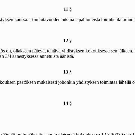
11 §
istyksen kanssa. Toimintavuoden aikana tapahtuneista toimihenkilömuutok
12 §
s on, ollakseen pätevä, tehtävä yhdistyksen kokouksessa sen jälkeen, ku
än 3/4 äänestyksessä annetuista äänistä.
13 §
 kokouksen päätöksen mukaisesti johonkin yhdistyksen toimintaa lähellä 
14 §
säännöt on hyväksytty seuran yleisessä kokouksessa 12.8.2003 ja 25.1