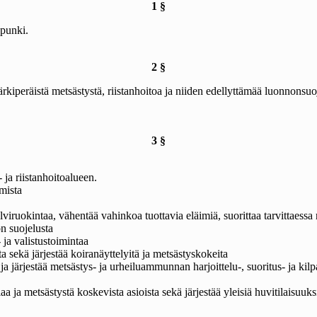
1 §
punki.
2 §
järkiperäistä metsästystä, riistanhoitoa ja niiden edellyttämää luonnons
3 §
ja riistanhoitoalueen.
mista
alviruokintaa, vähentää vahinkoa tuottavia eläimiä, suorittaa tarvittaessa 
n suojelusta
 ja valistustoimintaa
ta sekä järjestää koiranäyttelyitä ja metsästyskokeita
a järjestää metsästys- ja urheiluammunnan harjoittelu-, suoritus- ja kilpa
iaa ja metsästystä koskevista asioista sekä järjestää yleisiä huvitilaisuuksi