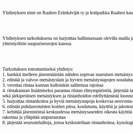
Yhdistyksen nimi on Raahen Eränkävijät ry ja kotipaikka Raahen kau
Yhdistyksen tarkoituksena on harjoittaa hallinnassaan olevilla mailla 
yhteistyöhön naapuriseurojen kanssa.
Tarkoituksen toteuttamiseksi yhdistys:
1. hankkii itselleen jäsenmäärään nähden sopivan suuruisen metsästys- 
2. edistää ja valvoo metsästyslain ja hyvien metsästystapojen noudatta
3. verottaa riistaa kannan kulloinkin sallimissa rajoissa
4. riistakannan lisäämiseksi parantaa riistan elinympäristöä, järjestää t
sekä järkiperäisen metsästyksen ja riistanhoidon edellyttämästä luonno
5. harjoittaa riistanhoitoa ja hyviä metsästystapoja koskevaa neuvonta-
6. edistää puhdasrotuisten koirien pitoa, koulutusta, käyttöä ja jalostus
7. kehittää jäsenistönsä keskuudessa metsästysaseiden oikeata käyttöä j
rakentaa ja ylläpitää ampumarataa
8. järjestää seurusteluiltoja, joissa keskustellaan riistanhoitoa, kynolog