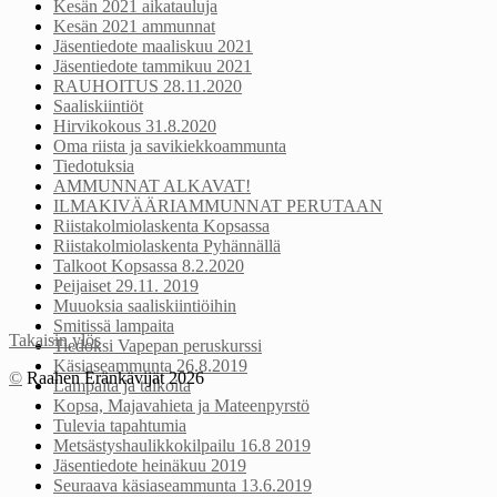
Kesän 2021 aikatauluja
Kesän 2021 ammunnat
Jäsentiedote maaliskuu 2021
Jäsentiedote tammikuu 2021
RAUHOITUS 28.11.2020
Saaliskiintiöt
Hirvikokous 31.8.2020
Oma riista ja savikiekkoammunta
Tiedotuksia
AMMUNNAT ALKAVAT!
ILMAKIVÄÄRIAMMUNNAT PERUTAAN
Riistakolmiolaskenta Kopsassa
Riistakolmiolaskenta Pyhännällä
Talkoot Kopsassa 8.2.2020
Peijaiset 29.11. 2019
Muuoksia saaliskiintiöihin
Smitissä lampaita
Takaisin ylös
Tiedoksi Vapepan peruskurssi
Käsiaseammunta 26.8.2019
©
Raahen Eränkävijät 2026
Lampaita ja talkoita
Kopsa, Majavahieta ja Mateenpyrstö
Tulevia tapahtumia
Metsästyshaulikkokilpailu 16.8 2019
Jäsentiedote heinäkuu 2019
Seuraava käsiaseammunta 13.6.2019