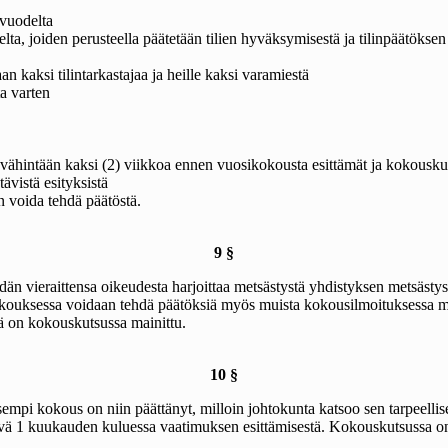
avuodelta
udelta, joiden perusteella päätetään tilien hyväksymisestä ja tilinpäätökse
n kaksi tilintarkastajaa ja heille kaksi varamiestä
ta varten
 vähintään kaksi (2) viikkoa ennen vuosikokousta esittämät ja kokouskut
tävistä esityksistä
an voida tehdä päätöstä.
9 §
dän vieraittensa oikeudesta harjoittaa metsästystä yhdistyksen metsästy
okouksessa voidaan tehdä päätöksiä myös muista kokousilmoituksessa mai
tä on kokouskutsussa mainittu.
10 §
i kokous on niin päättänyt, milloin johtokunta katsoo sen tarpeelliseksi 
ävä 1 kuukauden kuluessa vaatimuksen esittämisestä. Kokouskutsussa on