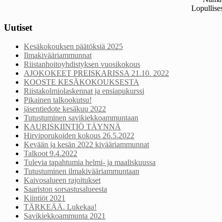
Lopullises
Uutiset
Kesäkokouksen päätöksiä 2025
Ilmakivääriammunnat
Riistanhoitoyhdistyksen vuosikokous
AJOKOKEET PREISKARISSA 21.10. 2022
KOOSTE KESÄKOKOUKSESTA
Riistakolmiolaskennat ja ensiapukurssi
Pikainen talkookutsu!
jäsentiedote kesäkuu 2022
Tutustuminen savikiekkoammuntaan
KAURISKIINTIÖ TÄYNNÄ
Hirviporukoiden kokous 26.5.2022
Kevään ja kesän 2022 kivääriammunnat
Talkoot 9.4.2022
Tulevia tapahtumia helmi- ja maaliskuussa
Tutustuminen ilmakivääriammuntaan
Kaivosalueen rajoitukset
Saariston sorsastusalueesta
Kiintiöt 2021
TÄRKEÄÄ. Lukekaa!
Savikiekkoammunta 2021