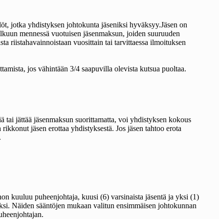
löt, jotka yhdistyksen johtokunta jäseniksi hyväksyy.Jäsen on
n alkuun mennessä vuotuisen jäsenmaksun, joiden suuruuden
a riistahavainnoistaan vuosittain tai tarvittaessa ilmoituksen
tamista, jos vähintään 3/4 saapuvilla olevista kutsua puoltaa.
 tai jättää jäsenmaksun suorittamatta, voi yhdistyksen kokous
 rikkonut jäsen erottaa yhdistyksestä. Jos jäsen tahtoo erota
.
n kuuluu puheenjohtaja, kuusi (6) varsinaista jäsentä ja yksi (1)
seniksi. Näiden sääntöjen mukaan valitun ensimmäisen johtokunnan
puheenjohtajan.