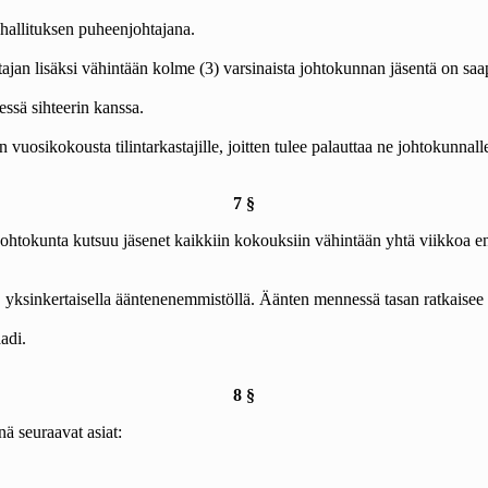
 hallituksen puheenjohtajana.
jan lisäksi vähintään kolme (3) varsinaista johtokunnan jäsentä on saap
ssä sihteerin kanssa.
vuosikokousta tilintarkastajille, joitten tulee palauttaa ne johtokunnal
7 §
okunta kutsuu jäsenet kaikkiin kokouksiin vähintään yhtä viikkoa ennen 
y, yksinkertaisella ääntenenemmistöllä. Äänten mennessä tasan ratkaisee 
adi.
8 §
ä seuraavat asiat: