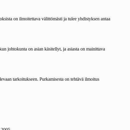
sista on ilmoitettava välittömästi ja tulee yhdistyksen antaa
n johtokunta on asian käsitellyt, ja asiasta on mainittava
olevaan tarkoitukseen. Purkamisesta on tehtävä ilmoitus
.2005.