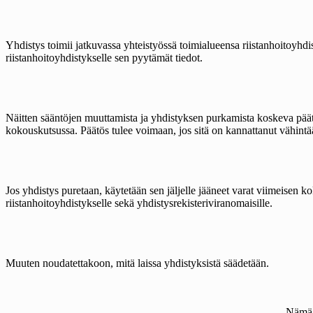
Yhdistys toimii jatkuvassa yhteistyössä toimialueensa riistanhoitoyhd
riistanhoitoyhdistykselle sen pyytämät tiedot.
Näitten sääntöjen muuttamista ja yhdistyksen purkamista koskeva päätö
kokouskutsussa. Päätös tulee voimaan, jos sitä on kannattanut vähintä
Jos yhdistys puretaan, käytetään sen jäljelle jääneet varat viimeisen
riistanhoitoyhdistykselle sekä yhdistysrekisteriviranomaisille.
Muuten noudatettakoon, mitä laissa yhdistyksistä säädetään.
Nämä 