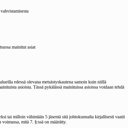
n vahvistamisesta
sussa mainitut asiat
salueilla edessä olevana metsästyskautena samoin kuin niillä
nituista asioista. Tässä pykälässä mainituissa asioissa voidaan tehdä
tai milloin vähintään 5 jäsentä sitä johtokunnalta kirjallisesti vaatii
 voimassa, mitä 7. §:ssä on määrätty.