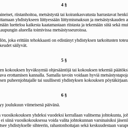
4 §
iset, riistanhoitoa, metsästystä tai koirankasvatusta harrastavat henki
rittamaan yhdistykseen liittyessään liittymismaksun ja metsästyskaude
n luetteloa kaikesta kaatamastaan riistasta ja tekemään siitä sekä muist
aupungin alueella toimivissa metsästysseuroissa.
, joka erittäin tehokkaasti on edistänyt yhdistyksen tarkoitusten toteut
keudet säilyvät.
5 §
ksen kokouksen hyväksymiä ohjesääntöjä tai kokouksen tekemiä päätöksiä
ltava erottamisen kannalla. Samalla tavoin voidaan hyviä metsästystapoja
ai sen puheenjohtajalle tai suullisesti yhdistyksen kokouksen pöytäkirjaan
6 §
tyy joulukuun viimeisenä päivänä.
na vuosikokouksen yhdeksi vuodeksi kerrallaan valitsema johtokunta, joho
oita ei siinä vuosikokouksessa voida valita johtokunnan varsinaisiksi jä
itsee yhdistykselle sihteerin, rahastonhoitajan sekä keskuudestaan vara