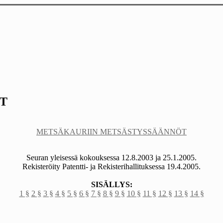
ÖT
METSÄKAURIIN METSÄSTYSSÄÄNNÖT
Seuran yleisessä kokouksessa 12.8.2003 ja 25.1.2005.
Rekisteröity Patentti- ja Rekisterihallituksessa 19.4.2005.
SISÄLLYS:
1 §
2 §
3 §
4 §
5 §
6 §
7 §
8 §
9 §
10 §
11 §
12 §
13 §
14 §