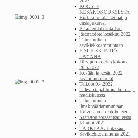
2022
KOOSTE
KESÄKOKOUKSESTA
Riistakolmiolaskennat ja
ensiapukurssi
Pikainen talkookutsu!
jäsentiedote kesäkuu 2022
Tutustuminen
savikiekkoammuntaan
KAURISKIINTIÖ
TÄYNNÄ
Hirviporukoiden kokous
26.5.2022
Kevään ja kesän 2022
kivääriammunnat
Talkoot 9.4.2022
Tulevia tapahtumia helmi- ja
maaliskuussa
Tutustuminen
ilmakivääriammuntaan
Kaivosalueen rajoitukset
Saariston sorsastusalueesta
Kiintiöt 2021
TÄRKEÄÄ. Lukekaa!
Savikiekkoammunta 2021