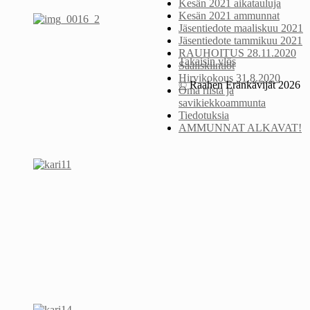
Kesän 2021 aikatauluja
Kesän 2021 ammunnat
Jäsentiedote maaliskuu 2021
Jäsentiedote tammikuu 2021
RAUHOITUS 28.11.2020
Takaisin ylös
Saaliskiintiöt
Hirvikokous 31.8.2020
©
Raahen Eränkävijät 2026
Oma riista ja
savikiekkoammunta
Tiedotuksia
AMMUNNAT ALKAVAT!