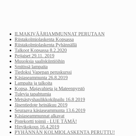
ILMAKIVÄÄRIAMMUNNAT PERUTAAN
Riistakolmiolaskenta Kopsassa
Riistakolmiolaskenta Pyhännällä
Talkoot Kopsassa 8.2.2020
Peijaiset 29.11. 2019
Muuoksia saaliskiintiöihin
Smitissä lampaita
Tiedoksi Vapepan peruskurssi
Käsiaseammunta 26.8.2019
Lampaita ja talkoita
Kopsa, Majavahieta ja Mateenpyrstö
Tulevia tapahtumia
Metsästyshaulikkokilpailu 16.8 2019
Jäsentiedote heinäkuu 2019
Seuraava käsiaseammunta 13.6.2019
Käsiaseammunnat alkavat
Pistekortti toimii - LUE TÄMÄ!
Hirvikokous 16.4.2019
PYHÄNNÄN KOLMIOLASKENTA PERUTTU!